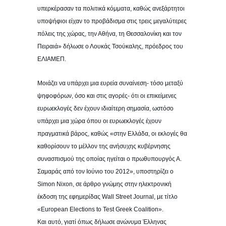
υπερκέρασαν τα πολιτικά κόμματα, καθώς ανεξάρτητοι
υποψήφιοι είχαν το προβάδισμα στις τρεις μεγαλύτερες
πόλεις της χώρας, την Αθήνα, τη Θεσσαλονίκη και τον
Πειραιά» δήλωσε ο Λουκάς Τσούκαλης, πρόεδρος του
ΕΛΙΑΜΕΠ.
Μοιάζει να υπάρχει μια ευρεία συναίνεση- τόσο μεταξύ
ψηφοφόρων, όσο και στις αγορές- ότι οι επικείμενες
ευρωεκλογές δεν έχουν ιδιαίτερη σημασία, ωστόσο
υπάρχει μια χώρα όπου οι ευρωεκλογές έχουν
πραγματικά βάρος, καθώς «στην Ελλάδα, οι εκλογές θα
καθορίσουν το μέλλον της ανήσυχης κυβέρνησης
συνασπισμού της οποίας ηγείται ο πρωθυπουργός Α.
Σαμαράς από τον Ιούνιο του 2012», υποστηρίζει ο
Simon Nixon, σε άρθρο γνώμης στην ηλεκτρονική
έκδοση της εφημερίδας Wall Street Journal, με τίτλο
«European Elections to Test Greek Coalition».
Και αυτό, γιατί όπως δήλωσε ανώνυμα Έλληνας