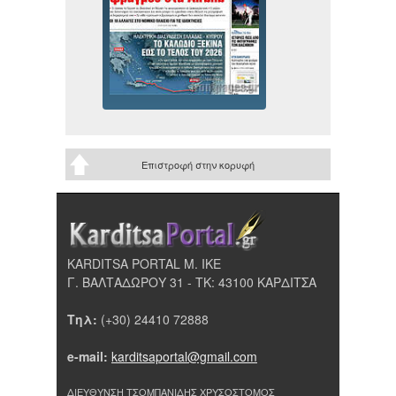
Επιστροφή στην κορυφή
KARDITSA PORTAL Μ. ΙΚΕ
Γ. ΒΑΛΤΑΔΩΡΟΥ 31 - ΤΚ: 43100 ΚΑΡΔΙΤΣΑ
Τηλ:
(+30) 24410 72888
e-mail:
karditsaportal@gmail.com
ΔΙΕΥΘΥΝΣΗ ΤΣΟΜΠΑΝΙΔΗΣ ΧΡΥΣΟΣΤΟΜΟΣ