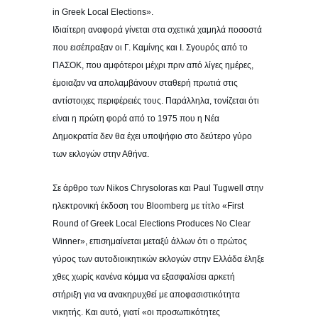
in Greek Local Elections».
Ιδιαίτερη αναφορά γίνεται στα σχετικά χαμηλά ποσοστά
που εισέπραξαν οι Γ. Καμίνης και Ι. Σγουρός από το
ΠΑΣΟΚ, που αμφότεροι μέχρι πριν από λίγες ημέρες,
έμοιαζαν να απολαμβάνουν σταθερή πρωτιά στις
αντίστοιχες περιφέρειές τους. Παράλληλα, τονίζεται ότι
είναι η πρώτη φορά από το 1975 που η Νέα
Δημοκρατία δεν θα έχει υποψήφιο στο δεύτερο γύρο
των εκλογών στην Αθήνα.
Σε άρθρο των Nikos Chrysoloras και Paul Tugwell στην
ηλεκτρονική έκδοση του Bloomberg με τίτλο «First
Round of Greek Local Elections Produces No Clear
Winner», επισημαίνεται μεταξύ άλλων ότι ο πρώτος
γύρος των αυτοδιοικητικών εκλογών στην Ελλάδα έληξε
χθες χωρίς κανένα κόμμα να εξασφαλίσει αρκετή
στήριξη για να ανακηρυχθεί με αποφασιστικότητα
νικητής. Και αυτό, γιατί «οι προσωπικότητες