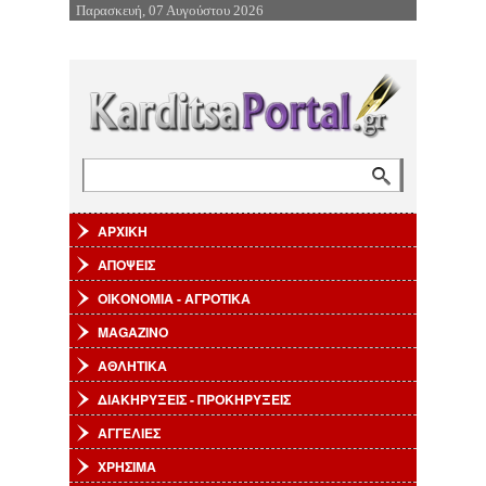
Παρασκευή, 07 Αυγούστου 2026
Επιστροφή στην Πλοήγηση
Αναζήτηση
Φόρμα αναζήτησης
ΑΡΧΙΚΗ
ΑΠΟΨΕΙΣ
ΟΙΚΟΝΟΜΙΑ - ΑΓΡΟΤΙΚΑ
MAGAZINO
ΑΘΛΗΤΙΚΑ
ΔΙΑΚΗΡΥΞΕΙΣ - ΠΡΟΚΗΡΥΞΕΙΣ
ΑΓΓΕΛΙΕΣ
ΧΡΗΣΙΜΑ