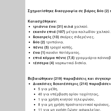
Σχηματίσθηκε δικογραφία σε βάρος δύο (2
Κατασχέθηκαν
:
τριάντα ένα (31) κιλά
χαλκού.
εκατόν επτά (107)
μέτρα καλωδίου χαλκού.
δεκατρείς (13)
σκάρες σιδερένιες.
δύο (2)
τρυπάνια.
πέντε (5)
τροχοί κοπής.
ένα (1)
κανόνι ποτίσματος.
επτά κόμμα πέντε (7,5)
γραμμάρια κάνναβ
τέσσερα (4)
ναρκωτικά δισκία.
Βεβαιώθηκαν (219) παραβάσεις και συγκεκρ
Διακόσιες δεκατέσσερις (214) παραβάσε
5 για μέθη,
40 για υπέρβαση ορίου ταχύτητας,
1 για χρήση κινητού τηλεφώνου,
8 για μη χρήση προστατευτικού κράνους,
11 για μη χρήση ζώνης ασφαλείας,