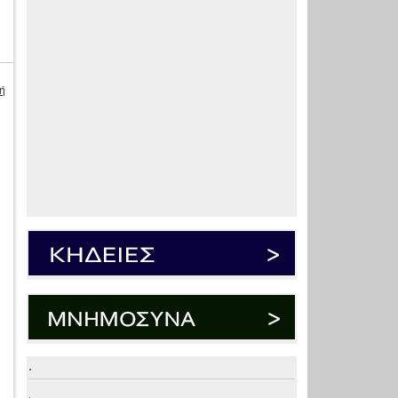
ή
.
.