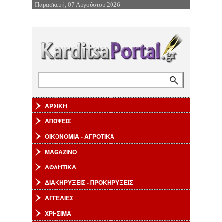
Παρασκευή, 07 Αυγούστου 2026
Επιστροφή στην Πλοήγηση
Αναζήτηση
Φόρμα αναζήτησης
ΑΡΧΙΚΗ
ΑΠΟΨΕΙΣ
ΟΙΚΟΝΟΜΙΑ - ΑΓΡΟΤΙΚΑ
MAGAZINO
ΑΘΛΗΤΙΚΑ
ΔΙΑΚΗΡΥΞΕΙΣ - ΠΡΟΚΗΡΥΞΕΙΣ
ΑΓΓΕΛΙΕΣ
ΧΡΗΣΙΜΑ