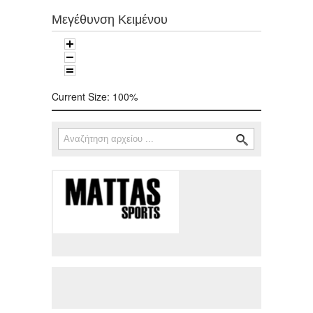
Μεγέθυνση Κειμένου
Current Size:
100%
Αναζήτηση
Φόρμα αναζήτησης