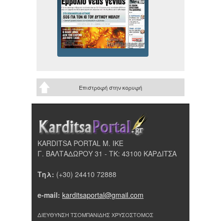
Επιστροφή στην κορυφή
KARDITSA PORTAL Μ. ΙΚΕ
Γ. ΒΑΛΤΑΔΩΡΟΥ 31 - ΤΚ: 43100 ΚΑΡΔΙΤΣΑ
Τηλ:
(+30) 24410 72888
e-mail:
karditsaportal@gmail.com
ΔΙΕΥΘΥΝΣΗ ΤΣΟΜΠΑΝΙΔΗΣ ΧΡΥΣΟΣΤΟΜΟΣ