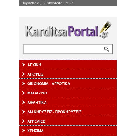
Παρασκευή, 07 Αυγούστου 2026
Επιστροφή στην Πλοήγηση
Αναζήτηση
Φόρμα αναζήτησης
ΑΡΧΙΚΗ
ΑΠΟΨΕΙΣ
ΟΙΚΟΝΟΜΙΑ - ΑΓΡΟΤΙΚΑ
MAGAZINO
ΑΘΛΗΤΙΚΑ
ΔΙΑΚΗΡΥΞΕΙΣ - ΠΡΟΚΗΡΥΞΕΙΣ
ΑΓΓΕΛΙΕΣ
ΧΡΗΣΙΜΑ