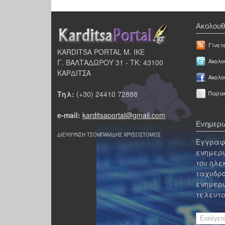
Ακολουθ
Γίνετ
KARDITSA PORTAL Μ. ΙΚΕ
Γ. ΒΑΛΤΑΔΩΡΟΥ 31 - ΤΚ: 43100
Ακολου
ΚΑΡΔΙΤΣΑ
Ακολο
Τηλ:
(+30) 24410 72888
Παρακ
e-mail:
karditsaportal@gmail.com
Ενημερω
ΔΙΕΥΘΥΝΣΗ ΤΣΟΜΠΑΝΙΔΗΣ ΧΡΥΣΟΣΤΟΜΟΣ
Εγγραφε
ενημερω
του ηλε
ταχυδρο
ενημερω
τελευτα