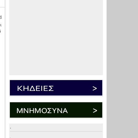
ή
ι
ύ
.
.