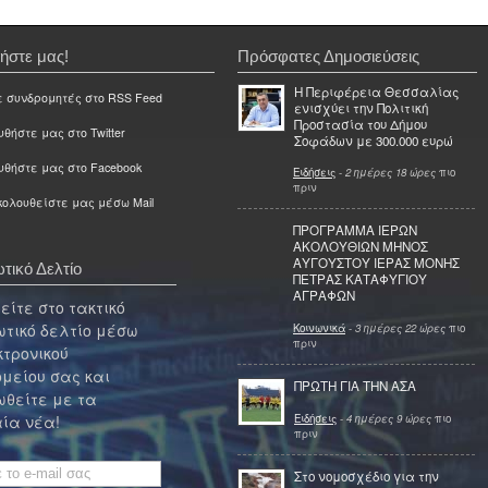
ήστε μας!
Πρόσφατες Δημοσιεύσεις
Η Περιφέρεια Θεσσαλίας
ε συνδρομητές στο RSS Feed
ενισχύει την Πολιτική
Προστασία του Δήμου
θήστε μας στο Twitter
Σοφάδων με 300.000 ευρώ
υθήστε μας στο Facebook
Ειδήσεις
-
2 ημέρες 18 ώρες
πιο
πριν
ολουθείστε μας μέσω Mail
ΠΡΟΓΡΑΜΜΑ ΙΕΡΩΝ
ΑΚΟΛΟΥΘΙΩΝ ΜΗΝΟΣ
ΑΥΓΟΥΣΤΟΥ ΙΕΡΑΣ ΜΟΝΗΣ
τικό Δελτίο
ΠΕΤΡΑΣ ΚΑΤΑΦΥΓΙΟΥ
ΑΓΡΑΦΩΝ
ίτε στο τακτικό
τικό δελτίο μέσω
Κοινωνικά
-
3 ημέρες 22 ώρες
πιο
πριν
κτρονικού
μείου σας και
ΠΡΩΤΗ ΓΙΑ ΤΗΝ ΑΣΑ
θείτε με τα
Ειδήσεις
-
4 ημέρες 9 ώρες
πιο
ία νέα!
πριν
Στο νομοσχέδιο για την