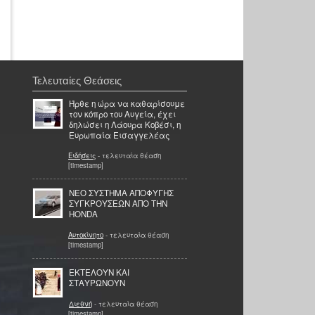
Τελευταίες Θεάσεις
Ήρθε η ώρα να καθαρίσουμε
τον κόπρο του Αυγεία, έχει
δηλώσει η Λάουρα Κοβέσι, η
Ευρωπαία Εισαγγελέας
Ειδήσεις
- τελευταία θέαση
[timestamp]
ΝΕΟ ΣΥΣΤΗΜΑ ΑΠΟΦΥΓΗΣ
ΣΥΓΚΡΟΥΣΕΩΝ ΑΠΟ ΤΗΝ
HONDA
Αυτοκίνητο
- τελευταία θέαση
[timestamp]
ΕΚΤΕΛΟΥΝ ΚΑΙ
ΣΤΑΥΡΩΝΟΥΝ
Διεθνή
- τελευταία θέαση
[timestamp]