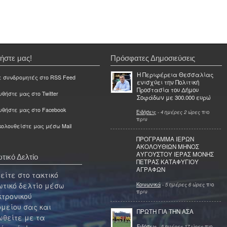
ήστε μας!
Πρόσφατες Δημοσιεύσεις
Η Περιφέρεια Θεσσαλίας
ε συνδρομητές στο RSS Feed
ενισχύει την Πολιτική
Προστασία του Δήμου
θήστε μας στο Twitter
Σοφάδων με 300.000 ευρώ
υθήστε μας στο Facebook
Ειδήσεις
-
4 ημέρες 2 ώρες
πιο
πριν
ολουθείστε μας μέσω Mail
ΠΡΟΓΡΑΜΜΑ ΙΕΡΩΝ
ΑΚΟΛΟΥΘΙΩΝ ΜΗΝΟΣ
ΑΥΓΟΥΣΤΟΥ ΙΕΡΑΣ ΜΟΝΗΣ
τικό Δελτίο
ΠΕΤΡΑΣ ΚΑΤΑΦΥΓΙΟΥ
ΑΓΡΑΦΩΝ
ίτε στο τακτικό
τικό δελτίο μέσω
Κοινωνικά
-
5 ημέρες 6 ώρες
πιο
πριν
κτρονικού
μείου σας και
ΠΡΩΤΗ ΓΙΑ ΤΗΝ ΑΣΑ
θείτε με τα
Ειδήσεις
-
5 ημέρες 17 ώρες
πιο