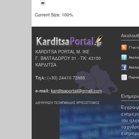
Current Size:
100%
Ακολουθ
Γίνετ
KARDITSA PORTAL Μ. ΙΚΕ
Γ. ΒΑΛΤΑΔΩΡΟΥ 31 - ΤΚ: 43100
Ακολου
ΚΑΡΔΙΤΣΑ
Ακολο
Τηλ:
(+30) 24410 72888
Παρακ
e-mail:
karditsaportal@gmail.com
Ενημερω
ΔΙΕΥΘΥΝΣΗ ΤΣΟΜΠΑΝΙΔΗΣ ΧΡΥΣΟΣΤΟΜΟΣ
Εγγραφε
ενημερω
του ηλε
ταχυδρο
ενημερω