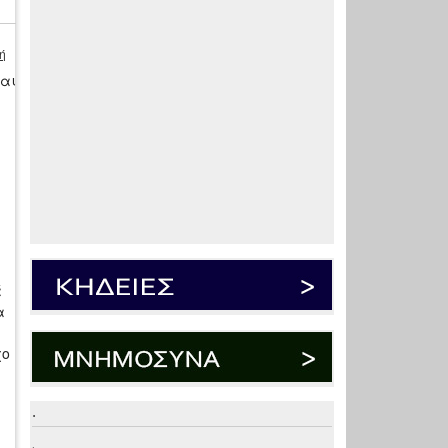
ή
και
ά
α
χο
.
.