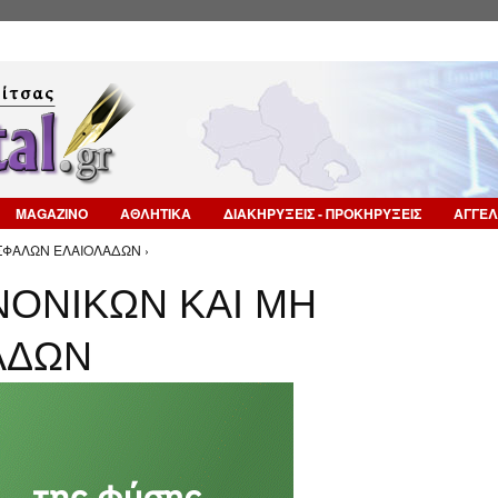
Επιστροφή στην Πλοήγηση
MAGAZINO
ΑΘΛΗΤΙΚΑ
ΔΙΑΚΗΡΥΞΕΙΣ - ΠΡΟΚΗΡΥΞΕΙΣ
ΑΓΓΕΛ
ΣΦΑΛΩΝ ΕΛΑΙΟΛΑΔΩΝ ›
ΟΝΙΚΩΝ ΚΑΙ ΜΗ
ΑΔΩΝ