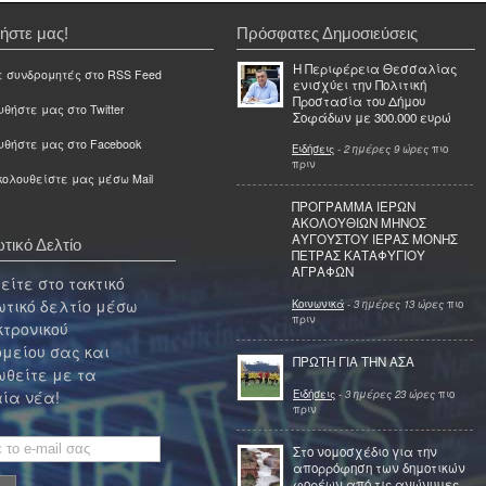
ήστε μας!
Πρόσφατες Δημοσιεύσεις
Η Περιφέρεια Θεσσαλίας
ε συνδρομητές στο RSS Feed
ενισχύει την Πολιτική
Προστασία του Δήμου
θήστε μας στο Twitter
Σοφάδων με 300.000 ευρώ
υθήστε μας στο Facebook
Ειδήσεις
-
2 ημέρες 9 ώρες
πιο
πριν
ολουθείστε μας μέσω Mail
ΠΡΟΓΡΑΜΜΑ ΙΕΡΩΝ
ΑΚΟΛΟΥΘΙΩΝ ΜΗΝΟΣ
ΑΥΓΟΥΣΤΟΥ ΙΕΡΑΣ ΜΟΝΗΣ
τικό Δελτίο
ΠΕΤΡΑΣ ΚΑΤΑΦΥΓΙΟΥ
ΑΓΡΑΦΩΝ
ίτε στο τακτικό
τικό δελτίο μέσω
Κοινωνικά
-
3 ημέρες 13 ώρες
πιο
πριν
κτρονικού
μείου σας και
ΠΡΩΤΗ ΓΙΑ ΤΗΝ ΑΣΑ
θείτε με τα
Ειδήσεις
-
3 ημέρες 23 ώρες
πιο
ία νέα!
πριν
Στο νομοσχέδιο για την
απορρόφηση των δημοτικών
φορέων από τις ανώνυμες