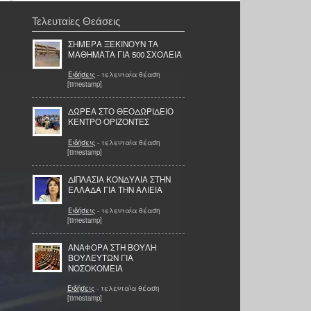
Τελευταίες Θεάσεις
ΣΗΜΕΡΑ ΞΕΚΙΝΟΥΝ ΤΑ
ΜΑΘΗΜΑΤΑ ΓΙΑ 500 ΣΧΟΛΕΙΑ
Ειδήσεις
- τελευταία θέαση
[timestamp]
ΔΩΡΕΑ ΣΤΟ ΘΕΟΔΩΡΙΔΕΙΟ
ΚΕΝΤΡΟ ΟΡΙΖΟΝΤΕΣ
Ειδήσεις
- τελευταία θέαση
[timestamp]
ΔΙΠΛΑΣΙΑ ΚΟΝΔΥΛΙΑ ΣΤΗΝ
ΕΛΛΑΔΑ ΓΙΑ ΤΗΝ ΑΛΙΕΙΑ
Ειδήσεις
- τελευταία θέαση
[timestamp]
ΑΝΑΦΟΡΑ ΣΤΗ ΒΟΥΛΗ
ΒΟΥΛΕΥΤΩΝ ΓΙΑ
ΝΟΣΟΚΟΜΕΙΑ
Ειδήσεις
- τελευταία θέαση
[timestamp]