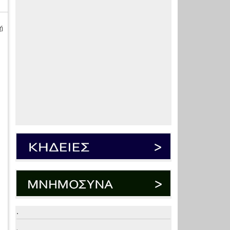
ή
.
.