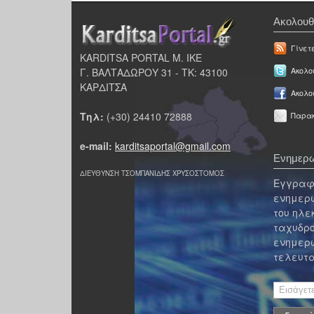
Ακολουθ
Γίνετ
KARDITSA PORTAL Μ. ΙΚΕ
Γ. ΒΑΛΤΑΔΩΡΟΥ 31 - ΤΚ: 43100
Ακολου
ΚΑΡΔΙΤΣΑ
Ακολο
Τηλ:
(+30) 24410 72888
Παρακ
e-mail:
karditsaportal@gmail.com
Ενημερω
ΔΙΕΥΘΥΝΣΗ ΤΣΟΜΠΑΝΙΔΗΣ ΧΡΥΣΟΣΤΟΜΟΣ
Εγγραφε
ενημερω
του ηλε
ταχυδρο
ενημερω
τελευτα