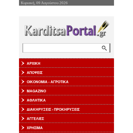
Κυριακή, 09 Αυγούστου 2026
Επιστροφή στην Πλοήγηση
Αναζήτηση
Φόρμα αναζήτησης
ΑΡΧΙΚΗ
ΑΠΟΨΕΙΣ
ΟΙΚΟΝΟΜΙΑ - ΑΓΡΟΤΙΚΑ
MAGAZINO
ΑΘΛΗΤΙΚΑ
ΔΙΑΚΗΡΥΞΕΙΣ - ΠΡΟΚΗΡΥΞΕΙΣ
ΑΓΓΕΛΙΕΣ
ΧΡΗΣΙΜΑ