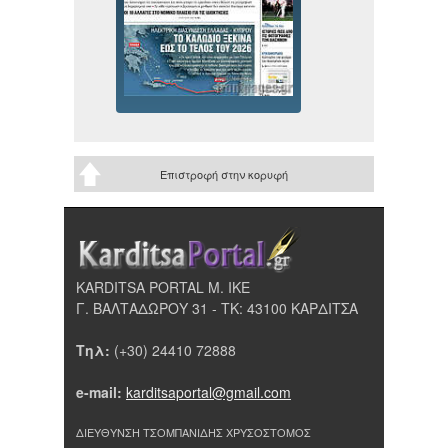
Επιστροφή στην κορυφή
KARDITSA PORTAL Μ. ΙΚΕ
Γ. ΒΑΛΤΑΔΩΡΟΥ 31 - ΤΚ: 43100 ΚΑΡΔΙΤΣΑ
Τηλ:
(+30) 24410 72888
e-mail:
karditsaportal@gmail.com
ΔΙΕΥΘΥΝΣΗ ΤΣΟΜΠΑΝΙΔΗΣ ΧΡΥΣΟΣΤΟΜΟΣ