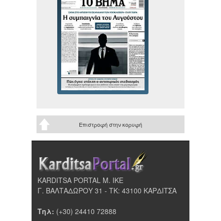
Επιστροφή στην κορυφή
KARDITSA PORTAL Μ. ΙΚΕ
Γ. ΒΑΛΤΑΔΩΡΟΥ 31 - ΤΚ: 43100 ΚΑΡΔΙΤΣΑ
Τηλ:
(+30) 24410 72888