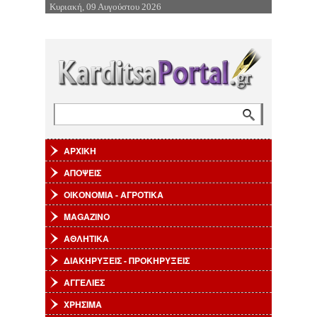
Κυριακή, 09 Αυγούστου 2026
Επιστροφή στην Πλοήγηση
Αναζήτηση
Φόρμα αναζήτησης
ΑΡΧΙΚΗ
ΑΠΟΨΕΙΣ
ΟΙΚΟΝΟΜΙΑ - ΑΓΡΟΤΙΚΑ
MAGAZINO
ΑΘΛΗΤΙΚΑ
ΔΙΑΚΗΡΥΞΕΙΣ - ΠΡΟΚΗΡΥΞΕΙΣ
ΑΓΓΕΛΙΕΣ
ΧΡΗΣΙΜΑ