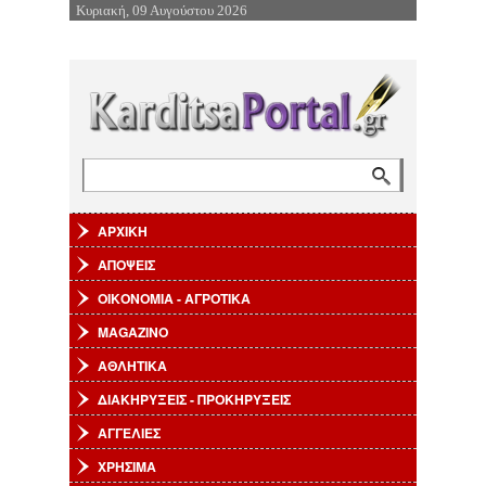
Κυριακή, 09 Αυγούστου 2026
Επιστροφή στην Πλοήγηση
Αναζήτηση
Φόρμα αναζήτησης
ΑΡΧΙΚΗ
ΑΠΟΨΕΙΣ
ΟΙΚΟΝΟΜΙΑ - ΑΓΡΟΤΙΚΑ
MAGAZINO
ΑΘΛΗΤΙΚΑ
ΔΙΑΚΗΡΥΞΕΙΣ - ΠΡΟΚΗΡΥΞΕΙΣ
ΑΓΓΕΛΙΕΣ
ΧΡΗΣΙΜΑ