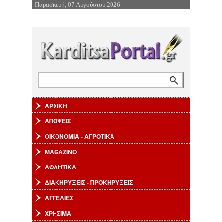
Παρασκευή, 07 Αυγούστου 2026
Επιστροφή στην Πλοήγηση
Αναζήτηση
Φόρμα αναζήτησης
ΑΡΧΙΚΗ
ΑΠΟΨΕΙΣ
ΟΙΚΟΝΟΜΙΑ - ΑΓΡΟΤΙΚΑ
MAGAZINO
ΑΘΛΗΤΙΚΑ
ΔΙΑΚΗΡΥΞΕΙΣ - ΠΡΟΚΗΡΥΞΕΙΣ
ΑΓΓΕΛΙΕΣ
ΧΡΗΣΙΜΑ