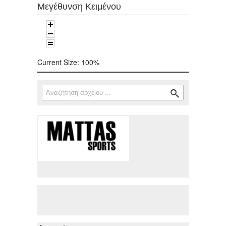
Μεγέθυνση Κειμένου
Current Size:
100%
Αναζήτηση
Φόρμα αναζήτησης