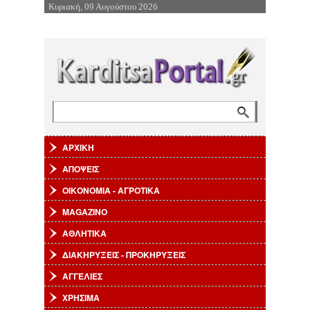
Κυριακή, 09 Αυγούστου 2026
Επιστροφή στην Πλοήγηση
Αναζήτηση
Φόρμα αναζήτησης
ΑΡΧΙΚΗ
ΑΠΟΨΕΙΣ
ΟΙΚΟΝΟΜΙΑ - ΑΓΡΟΤΙΚΑ
MAGAZINO
ΑΘΛΗΤΙΚΑ
ΔΙΑΚΗΡΥΞΕΙΣ - ΠΡΟΚΗΡΥΞΕΙΣ
ΑΓΓΕΛΙΕΣ
ΧΡΗΣΙΜΑ