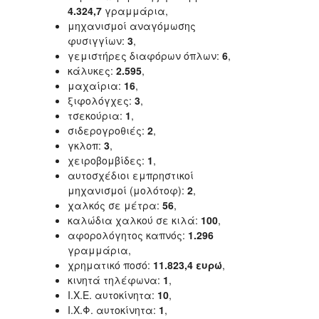
4.324,7
γραμμάρια,
μηχανισμοί αναγόμωσης
φυσιγγίων:
3
,
γεμιστήρες διαφόρων όπλων:
6
,
κάλυκες:
2.595
,
μαχαίρια:
16
,
ξιφολόγχες:
3
,
τσεκούρια:
1
,
σιδερογροθιές:
2
,
γκλοπ:
3
,
χειροβομβίδες:
1
,
αυτοσχέδιοι εμπρηστικοί
μηχανισμοί (μολότοφ):
2
,
χαλκός σε μέτρα:
56
,
καλώδια χαλκού σε κιλά:
100
,
αφορολόγητος καπνός:
1.296
γραμμάρια,
χρηματικό ποσό:
11.823,4 ευρώ
,
κινητά τηλέφωνα:
1
,
I.X.E. αυτοκίνητα:
10
,
Ι.Χ.Φ. αυτοκίνητα:
1
,