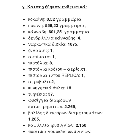
γ. Κατασχέθηκαν ενδεικτικά:
κοκαΐνη:
0,52
γραμμάρια,
ηρωίνη:
556,23
γραμμάρια,
κάνναβη:
601,25
γραμμάρια,
δενδρύλλια κάνναβης:
4
,
ναρκωτικά δισκία:
1075
,
ζυγαριές:
1
,
αυτόματα:
1
,
πιστόλια:
8
,
πιστόλια κρότου – αερίου:
1
,
πιστόλια τύπου REPLICA:
1
,
αεροβόλα:
2
,
κυνηγετικά όπλα:
18
,
τυφέκια:
37
,
φυσίγγια διαφόρων
διαμετρημάτων:
2.265
,
βολίδες διαφόρων διαμετρημάτων:
1.285
,
καψύλλια φυσιγγίων:
2.150
,
πυρίτιδα γόμωσης φυσιγγίων: