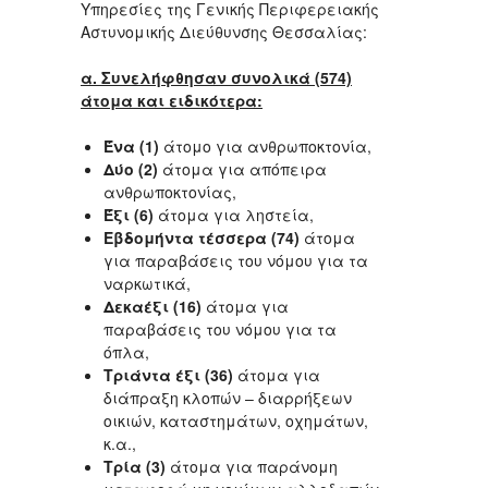
Υπηρεσίες της Γενικής Περιφερειακής
Αστυνομικής Διεύθυνσης Θεσσαλίας:
α. Συνελήφθησαν συνολικά (574)
άτομα και ειδικότερα:
Ένα (1)
άτομο για ανθρωποκτονία,
Δύο (2)
άτομα για απόπειρα
ανθρωποκτονίας,
Έξι (6)
άτομα για ληστεία,
Εβδομήντα τέσσερα (74)
άτομα
για παραβάσεις του νόμου για τα
ναρκωτικά,
Δεκαέξι (16)
άτομα για
παραβάσεις του νόμου για τα
όπλα,
Τριάντα έξι (36)
άτομα για
διάπραξη κλοπών – διαρρήξεων
οικιών, καταστημάτων, οχημάτων,
κ.α.,
Τρία (3)
άτομα για παράνομη