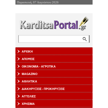
Παρασκευή, 07 Αυγούστου 2026
Επιστροφή στην Πλοήγηση
Αναζήτηση
Φόρμα αναζήτησης
ΑΡΧΙΚΗ
ΑΠΟΨΕΙΣ
ΟΙΚΟΝΟΜΙΑ - ΑΓΡΟΤΙΚΑ
MAGAZINO
ΑΘΛΗΤΙΚΑ
ΔΙΑΚΗΡΥΞΕΙΣ - ΠΡΟΚΗΡΥΞΕΙΣ
ΑΓΓΕΛΙΕΣ
ΧΡΗΣΙΜΑ