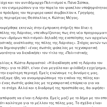
Τάχο και τον αντιδήμαρχο Πολιτισμού κ. Πάνο Σάπκα,
α τον ενημερώσουν για την πορεία του φακέλου υποψηφιότητας
ο πρόεδρος του περιφερειακού συμβουλίου κ. Γρηγόρης
της περιφέρειας Θεσσαλίας κ. Κώστας Μέγας.
αφέρθηκε εκτενώς στην έμπρακτη στήριξη που δίνει η
όλης της Λάρισας, υπενθυμίζοντας πως στη νέα προγραμματι
ο των «δρόμων πολιτισμού» δηλαδή της ενοποίησης των αρχαίω
«αστικής ανάπλασης της πόλης της Λάρισας». Στόχος αυτών τω
να δημιουργηθεί «ένας σωστός φάκελος με τεχνοκρατική
ατότητα να διεκδικήσει τον τίτλο της «Πολιτιστικής
ίας κ. Κώστα Αγοραστού: «Η διεκδίκηση από τη Λάρισα του
ώπης» για το 2021, είναι ένα μεγάλο και φιλόδοξο εγχείρημα,
την ευρύτερη περιοχή. Εμείς ενώνουμε τις δυνάμεις μας.
ντάξαμε ήδη, να αναμορφώσουμε την εικόνα της πόλης και
 ένας σωστός φάκελος με τεχνοκρατική επάρκεια για να
ι το στόχο. Αλλά και η διαδρομή της προσπάθειας, θα αφήσει
απόφαση να είναι η Λάρισα. Εμείς μαζί με το δήμο με τον οπο
τι καλύτερο για το μέλλον της πόλης μας. Το σχέδιο είναι