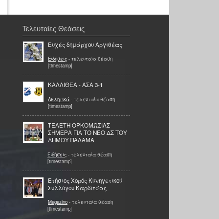
Τελευταίες Θεάσεις
Ευχές δημάρχου Αργιθέας
Ειδήσεις
- τελευταία θέαση
[timestamp]
ΚΑΛΛΙΘΕΑ - ΑΣΑ 3-1
Αθλητικά
- τελευταία θέαση
[timestamp]
ΤΕΛΕΤΗ ΟΡΚΟΜΩΣΙΑΣ
ΣΗΜΕΡΑ ΓΙΑ ΤΟ ΝΕΟ ΔΣ ΤΟΥ
ΔΗΜΟΥ ΠΑΛΑΜΑ
Ειδήσεις
- τελευταία θέαση
[timestamp]
Ετήσιος Χορός Κυνηγετικού
Συλλόγου Καρδίτσας
Magazino
- τελευταία θέαση
[timestamp]