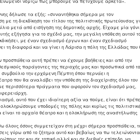
. Ενωμένοι νομίζω πως μπορούμε να πετύχουμε αρκετά».
νης δήλωσε τα εξής: «συναντήθηκα σήμερα με τον
 με τη διεκδίκηση του τίτλου της πολιτιστικής πρωτεύουσας γ
ύλιο μετά από εισήγηση της δημοτικής αρχής. Είχαμε μία γόν
υτής εξήγησα για το σχέδιό μας, την μεγάλη υπόθεση αυτού τ
ιεκδικήσει, με έναν σχεδιασμό έργων και έναν σχεδιασμό
ι τη διαφορά και να γίνει η Λάρισα η πόλη της Ελλάδας που
ν προσπάθεια αυτή πρέπει να έχουμε βοήθειες και από την
 θεσμικούς παράγοντες της περιοχής μας και προσωπικά από τ
ς συμβούλιο την ερχόμενη Πέμπτη όπου περνάει η
ατρο που θα αναλάβει την υπόθεση της διαχείρισης όλου του
ύμε περισσότερα πράγματα που αφορούν τον σχεδιασμό μας,
ιφερειάρχη.
ασμό, αυτό που έχει ιδιαίτερη αξία να πούμε, είναι ότι πρέπε
ολοκληρώσουμε υποδομές της πόλης και κυρίως τις πολιτιστικ
να είναι το αρχαίο θέατρο και η ολοκλήρωση της αναστήλωσης
σω όλους όσους συμμετείχαν στη μέχρι σήμερα προσπάθεια, τ
ήσεις γύρω από το ζήτημα αυτό και βεβαίως να πω τελειώνοντ
ώπους της και σε τοπικό αλλά και σε διεθνές επίπεδο, να