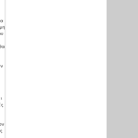
ια
ιμη
ου
 θα
ον
ι
ές
ον
ας