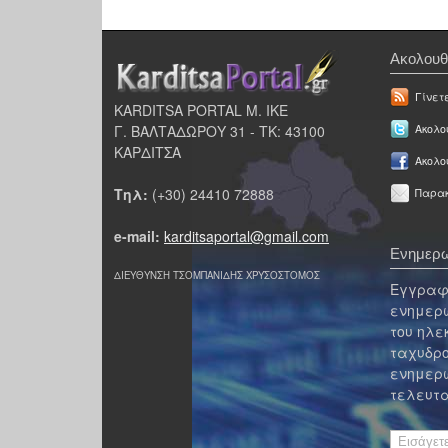
Ακολουθ
Γίνετ
KARDITSA PORTAL Μ. ΙΚΕ
Γ. ΒΑΛΤΑΔΩΡΟΥ 31 - ΤΚ: 43100
Ακολου
ΚΑΡΔΙΤΣΑ
Ακολο
Τηλ:
(+30) 24410 72888
Παρακ
e-mail:
karditsaportal@gmail.com
Ενημερω
ΔΙΕΥΘΥΝΣΗ ΤΣΟΜΠΑΝΙΔΗΣ ΧΡΥΣΟΣΤΟΜΟΣ
Εγγραφε
ενημερω
του ηλε
ταχυδρο
ενημερω
τελευτα