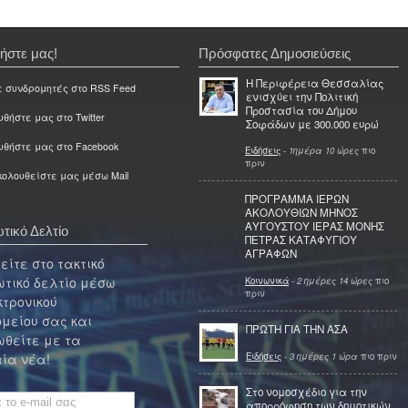
ήστε μας!
Πρόσφατες Δημοσιεύσεις
Η Περιφέρεια Θεσσαλίας
ε συνδρομητές στο RSS Feed
ενισχύει την Πολιτική
Προστασία του Δήμου
θήστε μας στο Twitter
Σοφάδων με 300.000 ευρώ
υθήστε μας στο Facebook
Ειδήσεις
-
1ημέρα 10 ώρες
πιο
πριν
ολουθείστε μας μέσω Mail
ΠΡΟΓΡΑΜΜΑ ΙΕΡΩΝ
ΑΚΟΛΟΥΘΙΩΝ ΜΗΝΟΣ
ΑΥΓΟΥΣΤΟΥ ΙΕΡΑΣ ΜΟΝΗΣ
τικό Δελτίο
ΠΕΤΡΑΣ ΚΑΤΑΦΥΓΙΟΥ
ΑΓΡΑΦΩΝ
ίτε στο τακτικό
τικό δελτίο μέσω
Κοινωνικά
-
2 ημέρες 14 ώρες
πιο
πριν
κτρονικού
μείου σας και
ΠΡΩΤΗ ΓΙΑ ΤΗΝ ΑΣΑ
θείτε με τα
Ειδήσεις
-
3 ημέρες 1 ώρα
πιο πριν
ία νέα!
Στο νομοσχέδιο για την
απορρόφηση των δημοτικών