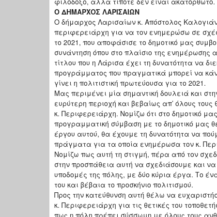
φιλόδοξο, αλλά τίποτε δεν είναι ακατόρθωτο
Ο ΔΗΜΑΡΧΟΣ ΛΑΡΙΣΑΙΩΝ
Ο δήμαρχος Λαρισαίων κ. Απόστολος Καλογιάν
περιφερειάρχη για να τον ενημερώσω σε σχέση
το 2021, που αποφάσισε το δημοτικό μας συμβο
συνάντηση όπου στο πλαίσιο της ενημέρωσης α
τίτλου που η Λάρισα έχει τη δυνατότητα να δ
προγράμματος που πραγματικά μπορεί να κάνε
γίνει η πολιτιστική πρωτεύουσα για το 2021.
Μας περιμένει μία σημαντική δουλειά και στη
ευρύτερη περιοχή και βεβαίως απ’ όλους τους
κ. Περιφερειάρχη. Νομίζω ότι στο δημοτικό μα
προγραμματική σύμβαση με το δημοτικό μας θέ
έργου αυτού, θα έχουμε τη δυνατότητα να πο
πράγματα για τα οποία ενημέρωσα τον κ. Περ
Νομίζω πως αυτή τη στιγμή, πέρα από τον σχεδι
στην προσπάθεια αυτή να σχεδιάσουμε και να 
υποδομές της πόλης, με δύο κύρια έργα. Το έ
του και βέβαια το προσκήνιο πολιτισμού.
Προς την κατεύθυνση αυτή θέλω να ευχαριστή
κ. Περιφερειάρχη για τις θετικές του τοποθετ
πως η πόλη πρέπει σύσσωμη με όλους τους ανθρ