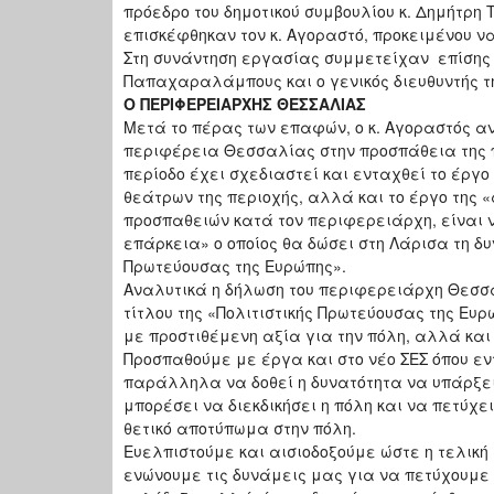
πρόεδρο του δημοτικού συμβουλίου κ. Δημήτρη 
επισκέφθηκαν τον κ. Αγοραστό, προκειμένου ν
Στη συνάντηση εργασίας συμμετείχαν επίσης 
Παπαχαραλάμπους και ο γενικός διευθυντής 
Ο ΠΕΡΙΦΕΡΕΙΑΡΧΗΣ ΘΕΣΣΑΛΙΑΣ
Μετά το πέρας των επαφών, ο κ. Αγοραστός αν
περιφέρεια Θεσσαλίας στην προσπάθεια της π
περίοδο έχει σχεδιαστεί και ενταχθεί το έργ
θεάτρων της περιοχής, αλλά και το έργο της 
προσπαθειών κατά τον περιφερειάρχη, είναι 
επάρκεια» ο οποίος θα δώσει στη Λάρισα τη δυν
Πρωτεύουσας της Ευρώπης».
Αναλυτικά η δήλωση του περιφερειάρχη Θεσσαλ
τίτλου της «Πολιτιστικής Πρωτεύουσας της Ευρ
με προστιθέμενη αξία για την πόλη, αλλά και 
Προσπαθούμε με έργα και στο νέο ΣΕΣ όπου ε
παράλληλα να δοθεί η δυνατότητα να υπάρξει
μπορέσει να διεκδικήσει η πόλη και να πετύχε
θετικό αποτύπωμα στην πόλη.
Ευελπιστούμε και αισιοδοξούμε ώστε η τελική 
ενώνουμε τις δυνάμεις μας για να πετύχουμε ό