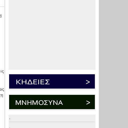
ή
ις
ας
τη
.
.