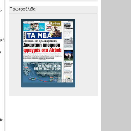
.
Πρωτοσέλιδα
κή
ν
ν
ίο