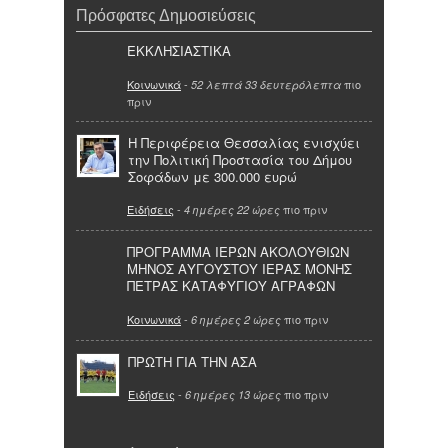
Πρόσφατες Δημοσιεύσεις
ΕΚΚΛΗΣΙΑΣΤΙΚΑ
Κοινωνικά
-
πιο
52 λεπτά 33 δευτερόλεπτα
πριν
Η Περιφέρεια Θεσσαλίας ενισχύει
την Πολιτική Προστασία του Δήμου
Σοφάδων με 300.000 ευρώ
Ειδήσεις
-
πιο πριν
4 ημέρες 22 ώρες
ΠΡΟΓΡΑΜΜΑ ΙΕΡΩΝ ΑΚΟΛΟΥΘΙΩΝ
ΜΗΝΟΣ ΑΥΓΟΥΣΤΟΥ ΙΕΡΑΣ ΜΟΝΗΣ
ΠΕΤΡΑΣ ΚΑΤΑΦΥΓΙΟΥ ΑΓΡΑΦΩΝ
Κοινωνικά
-
πιο πριν
6 ημέρες 2 ώρες
ΠΡΩΤΗ ΓΙΑ ΤΗΝ ΑΣΑ
Ειδήσεις
-
πιο πριν
6 ημέρες 13 ώρες