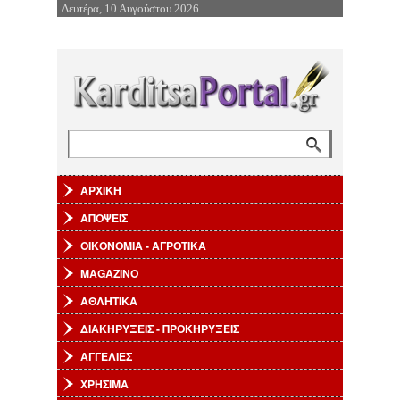
Δευτέρα, 10 Αυγούστου 2026
Επιστροφή στην Πλοήγηση
Αναζήτηση
Φόρμα αναζήτησης
ΑΡΧΙΚΗ
ΑΠΟΨΕΙΣ
ΟΙΚΟΝΟΜΙΑ - ΑΓΡΟΤΙΚΑ
MAGAZINO
ΑΘΛΗΤΙΚΑ
ΔΙΑΚΗΡΥΞΕΙΣ - ΠΡΟΚΗΡΥΞΕΙΣ
ΑΓΓΕΛΙΕΣ
ΧΡΗΣΙΜΑ