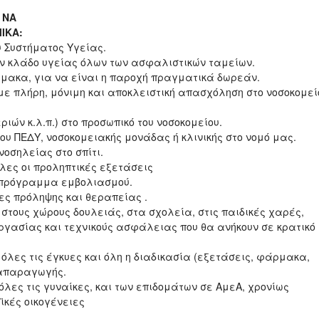
ΖΙ ΝΑ
ΙΚΑ:
υ Συστήματος Υγείας.
ν κλάδο υγείας όλων των ασφαλιστικών ταμείων.
μακα, για να είναι η παροχή πραγματικά δωρεάν.
με πλήρη, μόνιμη και αποκλειστική απασχόληση στο νοσοκομεί
ών κ.λ.π.) στο προσωπικό του νοσοκομείου.
υ ΠΕΔΥ, νοσοκομειακής μονάδας ή κλινικής στο νομό μας.
οσηλείας στο σπίτι.
λες οι προληπτικές εξετάσεις
ό πρόγραμμα εμβολιασμού.
ίες πρόληψης και θεραπείας .
τους χώρους δουλειάς, στα σχολεία, στις παιδικές χαρές,
ργασίας και τεχνικούς ασφάλειας που θα ανήκουν σε κρατικό
όλες τις έγκυες και όλη η διαδικασία (εξετάσεις, φάρμακα,
ναπαραγωγής.
όλες τις γυναίκες, και των επιδομάτων σε ΑμεΑ, χρονίως
ϊκές οικογένειες