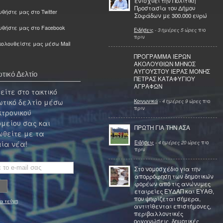
ενισχύει την Πολιτική
Προστασία του Δήμου
θήστε μας στο Twitter
Σοφάδων με 300.000 ευρώ
υθήστε μας στο Facebook
Ειδήσεις
-
3 ημέρες 5 ώρες
πιο
πριν
ολουθείστε μας μέσω Mail
ΠΡΟΓΡΑΜΜΑ ΙΕΡΩΝ
ΑΚΟΛΟΥΘΙΩΝ ΜΗΝΟΣ
ΑΥΓΟΥΣΤΟΥ ΙΕΡΑΣ ΜΟΝΗΣ
τικό Δελτίο
ΠΕΤΡΑΣ ΚΑΤΑΦΥΓΙΟΥ
ΑΓΡΑΦΩΝ
ίτε στο τακτικό
τικό δελτίο μέσω
Κοινωνικά
-
4 ημέρες 9 ώρες
πιο
πριν
κτρονικού
μείου σας και
ΠΡΩΤΗ ΓΙΑ ΤΗΝ ΑΣΑ
θείτε με τα
Ειδήσεις
-
4 ημέρες 20 ώρες
πιο
ία νέα!
πριν
Στο νομοσχέδιο για την
απορρόφηση των δημοτικών
φορέων από τις ανώνυμες
εταιρείες ΕΥΔΑΠ και ΕΥΑΘ,
που ψηφίζεται σήμερα,
α τεύχη
αντιτίθενται επιστήμονες,
περιβαλλοντικές
οργανώσεις, δημοτικές