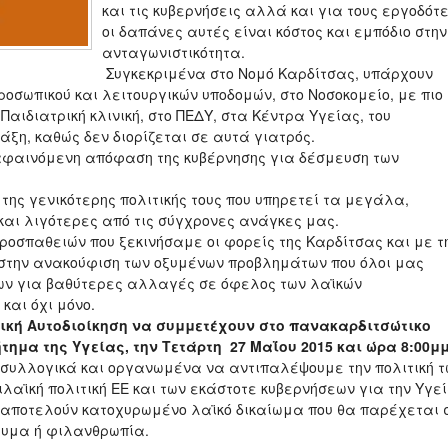
και τις κυβερνήσεις αλλά και για τους εργοδότε
οι δαπάνες αυτές είναι κόστος και εμπόδιο στην
ανταγωνιστικότητα.
Συγκεκριμένα στο Νομό Καρδίτσας, υπάρχουν
ροσωπικού και λειτουργικών υποδομών, στο Νοσοκομείο, με πιο
Παιδιατρική κλινική, στο ΠΕΔΥ, στα Κέντρα Υγείας, του
άξη, καθώς δεν διορίζεται σε αυτά γιατρός.
ιαφαινόμενη απόφαση της κυβέρνησης για δέσμευση των
 της γενικότερης πολιτικής τους που υπηρετεί τα μεγάλα,
και λιγότερες από τις σύγχρονες ανάγκες μας.
προσπαθειών που ξεκινήσαμε οι φορείς της Καρδίτσας και με τ
 στην ανακούφιση των οξυμένων προβλημάτων που όλοι μας
εων για βαθύτερες αλλαγές σε όφελος των λαϊκών
και όχι μόνο.
ική Αυτοδιοίκηση να συμμετέχουν στο πανακαρδιτσώτικο
τημα της Υγείας, την Τετάρτη 27 Μαΐου 2015 και ώρα 8:00μ
συλλογικά και οργανωμένα να αντιπαλέψουμε την πολιτική τ
λαϊκή πολιτική ΕΕ και των εκάστοτε κυβερνήσεων για την Υγεί
α αποτελούν κατοχυρωμένο λαϊκό δικαίωμα που θα παρέχεται 
ευμα ή φιλανθρωπία.