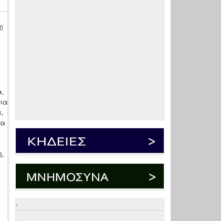
ή
α,
ια
,
να
η,
.
.