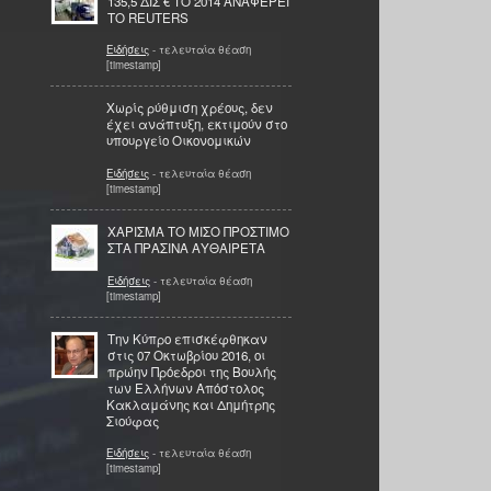
135,5 ΔΙΣ € ΤΟ 2014 ΑΝΑΦΕΡΕΙ
ΤΟ REUTERS
Ειδήσεις
- τελευταία θέαση
[timestamp]
Χωρίς ρύθμιση χρέους, δεν
έχει ανάπτυξη, εκτιμούν στο
υπουργείο Οικονομικών
Ειδήσεις
- τελευταία θέαση
[timestamp]
ΧΑΡΙΣΜΑ ΤΟ ΜΙΣΟ ΠΡΟΣΤΙΜΟ
ΣΤΑ ΠΡΑΣΙΝΑ ΑΥΘΑΙΡΕΤΑ
Ειδήσεις
- τελευταία θέαση
[timestamp]
Την Κύπρο επισκέφθηκαν
στις 07 Οκτωβρίου 2016, οι
πρώην Πρόεδροι της Βουλής
των Ελλήνων Απόστολος
Κακλαμάνης και Δημήτρης
Σιούφας
Ειδήσεις
- τελευταία θέαση
[timestamp]