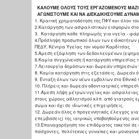
ΚΑΛΟΥΜΕ ΟΛΟΥΣ ΤΟΥΣ ΕΡΓΑΖΟΜΕΝΟΥΣ ΜΑ
ΑΓΩΝΙΣΤΟΥΜΕ ΚΑΙ ΝΑ ΔΙΕΚΔΙΚΗΣΟΥΜΕ ΔΥΝΑΜ
1. Κρατική χρηματοδότηση της ΠΦΥ και όλου το
2.Κατάργηση των ασφαλιστικών εισφορών στο
3. Κατάργηση κάθε πληρωμής για υγεία - φάρ
4.Πρόσληψη προσωπικού όλων των ειδικοτήτων 
ΠΕΔΥ, Κέντρα Υγείας του νομού Καρδίτσας
5.Αμεση εξόφληση των δεδουλευμένων (εφημερι
6.Καμία συγχώνευση ή κατάργηση υπηρεσίας το
7.Λειτουργία δημόσιων και δωρεάν υπηρεσιών ν
8. Καμία κατάργηση στις εξετάσεις. Δωρεάν ό
9. Ένταξη όλων των νέων εμβολίων στο Εθνικ
10. Πλήρεις και δωρεάν οδοντιατρικές υπηρεσ
11.Άμεση λήψη μέτρων υγείας και ασφάλειας σ
στους χώρους αθλητισμού κλπ. από γιατρούς ε
σώμα και όχι σε ιδιωτικές επιχειρήσεις.
12. Δωρεάν όλος ο προγεννητικός έλεγχος για 
επεμβάσεις) της ιατρικώς υποβοηθούμενης α
13.Επαναχορήγηση του επιδόματος τοκετού σε 
πάσχοντες, πολύτεκνες γυναίκες και μονογονε