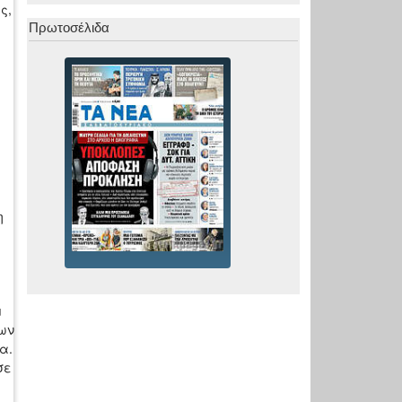
ς,
Πρωτοσέλιδα
η
μ
ων
α.
σε