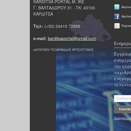
KARDITSA PORTAL Μ. ΙΚΕ
Γ. ΒΑΛΤΑΔΩΡΟΥ 31 - ΤΚ: 43100
Ακολου
ΚΑΡΔΙΤΣΑ
Ακολο
Τηλ:
(+30) 24410 72888
Παρακ
e-mail:
karditsaportal@gmail.com
Ενημερω
ΔΙΕΥΘΥΝΣΗ ΤΣΟΜΠΑΝΙΔΗΣ ΧΡΥΣΟΣΤΟΜΟΣ
Εγγραφε
ενημερω
του ηλε
ταχυδρο
ενημερω
τελευτα
Προηγούμεν