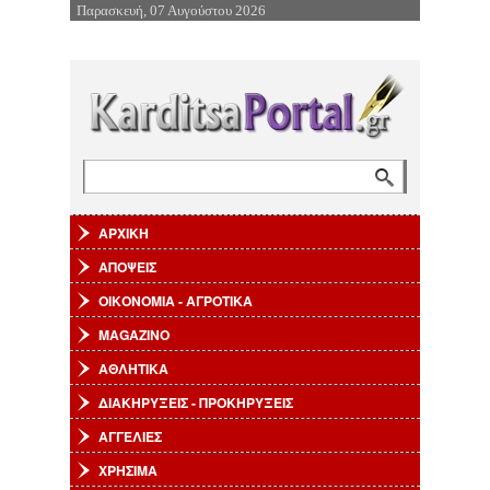
Παρασκευή, 07 Αυγούστου 2026
Επιστροφή στην Πλοήγηση
Αναζήτηση
Φόρμα αναζήτησης
ΑΡΧΙΚΗ
ΑΠΟΨΕΙΣ
ΟΙΚΟΝΟΜΙΑ - ΑΓΡΟΤΙΚΑ
MAGAZINO
ΑΘΛΗΤΙΚΑ
ΔΙΑΚΗΡΥΞΕΙΣ - ΠΡΟΚΗΡΥΞΕΙΣ
ΑΓΓΕΛΙΕΣ
ΧΡΗΣΙΜΑ