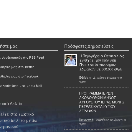
ήστε μας!
Πρόσφατες Δημοσιεύσεις
Η Περιφέρεια Θεσσαλίας
ε συνδρομητές στο RSS Feed
ενισχύει την Πολιτική
Προστασία του Δήμου
θήστε μας στο Twitter
Σοφάδων με 300.000 ευρώ
υθήστε μας στο Facebook
Ειδήσεις
-
2 ημέρες 8 ώρες
πιο
πριν
ολουθείστε μας μέσω Mail
ΠΡΟΓΡΑΜΜΑ ΙΕΡΩΝ
ΑΚΟΛΟΥΘΙΩΝ ΜΗΝΟΣ
ΑΥΓΟΥΣΤΟΥ ΙΕΡΑΣ ΜΟΝΗΣ
τικό Δελτίο
ΠΕΤΡΑΣ ΚΑΤΑΦΥΓΙΟΥ
ΑΓΡΑΦΩΝ
ίτε στο τακτικό
τικό δελτίο μέσω
Κοινωνικά
-
3 ημέρες 12 ώρες
πιο
πριν
κτρονικού