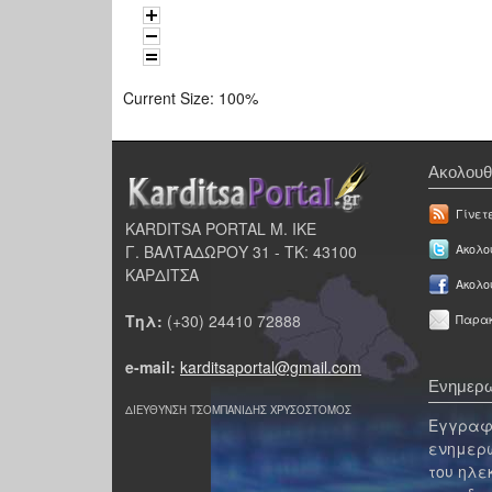
Current Size:
100%
Ακολουθ
Γίνετ
KARDITSA PORTAL Μ. ΙΚΕ
Γ. ΒΑΛΤΑΔΩΡΟΥ 31 - ΤΚ: 43100
Ακολου
ΚΑΡΔΙΤΣΑ
Ακολο
Τηλ:
(+30) 24410 72888
Παρακ
e-mail:
karditsaportal@gmail.com
Ενημερω
ΔΙΕΥΘΥΝΣΗ ΤΣΟΜΠΑΝΙΔΗΣ ΧΡΥΣΟΣΤΟΜΟΣ
Εγγραφε
ενημερω
του ηλε