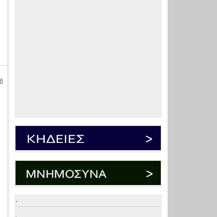
ή
.
.