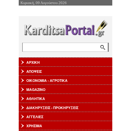
Κυριακή, 09 Αυγούστου 2026
Επιστροφή στην Πλοήγηση
Αναζήτηση
Φόρμα αναζήτησης
ΑΡΧΙΚΗ
ΑΠΟΨΕΙΣ
ΟΙΚΟΝΟΜΙΑ - ΑΓΡΟΤΙΚΑ
MAGAZINO
ΑΘΛΗΤΙΚΑ
ΔΙΑΚΗΡΥΞΕΙΣ - ΠΡΟΚΗΡΥΞΕΙΣ
ΑΓΓΕΛΙΕΣ
ΧΡΗΣΙΜΑ