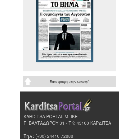
Επιστροφή στην κορυφή
KARDITSA PORTAL Μ. ΙΚΕ
Γ. ΒΑΛΤΑΔΩΡΟΥ 31 - ΤΚ: 43100 ΚΑΡΔΙΤΣΑ
Τηλ:
(+30) 24410 72888