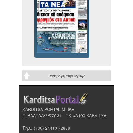
Επιστροφή στην κορυφή
KARDITSA PORTAL Μ. ΙΚΕ
Γ. ΒΑΛΤΑΔΩΡΟΥ 31 - ΤΚ: 43100 ΚΑΡΔΙΤΣΑ
Τηλ:
(+30) 24410 72888