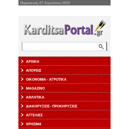
Παρασκευή, 07 Αυγούστου 2026
Επιστροφή στην Πλοήγηση
Αναζήτηση
Φόρμα αναζήτησης
ΑΡΧΙΚΗ
ΑΠΟΨΕΙΣ
ΟΙΚΟΝΟΜΙΑ - ΑΓΡΟΤΙΚΑ
MAGAZINO
ΑΘΛΗΤΙΚΑ
ΔΙΑΚΗΡΥΞΕΙΣ - ΠΡΟΚΗΡΥΞΕΙΣ
ΑΓΓΕΛΙΕΣ
ΧΡΗΣΙΜΑ