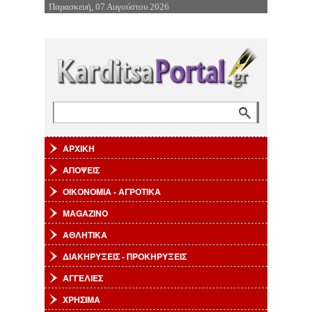
Παρασκευή, 07 Αυγούστου 2026
Επιστροφή στην Πλοήγηση
Αναζήτηση
Φόρμα αναζήτησης
ΑΡΧΙΚΗ
ΑΠΟΨΕΙΣ
ΟΙΚΟΝΟΜΙΑ - ΑΓΡΟΤΙΚΑ
MAGAZINO
ΑΘΛΗΤΙΚΑ
ΔΙΑΚΗΡΥΞΕΙΣ - ΠΡΟΚΗΡΥΞΕΙΣ
ΑΓΓΕΛΙΕΣ
ΧΡΗΣΙΜΑ