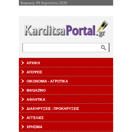
Κυριακή, 09 Αυγούστου 2026
Επιστροφή στην Πλοήγηση
Αναζήτηση
Φόρμα αναζήτησης
ΑΡΧΙΚΗ
ΑΠΟΨΕΙΣ
ΟΙΚΟΝΟΜΙΑ - ΑΓΡΟΤΙΚΑ
MAGAZINO
ΑΘΛΗΤΙΚΑ
ΔΙΑΚΗΡΥΞΕΙΣ - ΠΡΟΚΗΡΥΞΕΙΣ
ΑΓΓΕΛΙΕΣ
ΧΡΗΣΙΜΑ