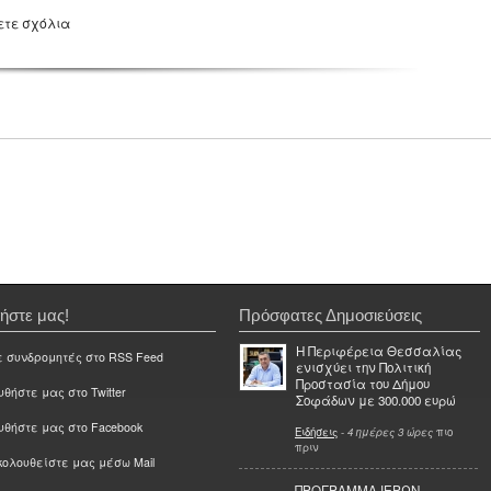
ετε σχόλια
ήστε μας!
Πρόσφατες Δημοσιεύσεις
Η Περιφέρεια Θεσσαλίας
ε συνδρομητές στο RSS Feed
ενισχύει την Πολιτική
Προστασία του Δήμου
θήστε μας στο Twitter
Σοφάδων με 300.000 ευρώ
υθήστε μας στο Facebook
Ειδήσεις
-
4 ημέρες 3 ώρες
πιο
πριν
ολουθείστε μας μέσω Mail
ΠΡΟΓΡΑΜΜΑ ΙΕΡΩΝ