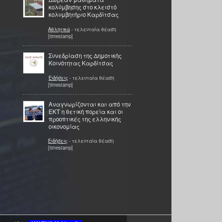
κολύμβησης στο κλειστό
κολυμβητήριο Καρδίτσας
Αθλητικά
- τελευταία θέαση
[timestamp]
Συνεδρίαση της Δημοτικής
Κοινότητας Καρδίτσας
Ειδήσεις
- τελευταία θέαση
[timestamp]
Αναγνωρίζονται και από την
ΕΚΤ η θετική πορεία και οι
προοπτικές της ελληνικής
οικονομίας
Ειδήσεις
- τελευταία θέαση
[timestamp]