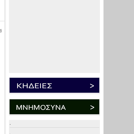
ή
.
.