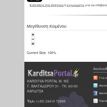
Εισέλθετε στο σύστημα
ή
εγγραφείτε
για να υποβάλ
Μεγέθυνση Κειμένου
Current Size:
100%
Ακολουθ
Γίνετ
KARDITSA PORTAL Μ. ΙΚΕ
Γ. ΒΑΛΤΑΔΩΡΟΥ 31 - ΤΚ: 43100
Ακολου
ΚΑΡΔΙΤΣΑ
Ακολο
Τηλ:
(+30) 24410 72888
Παρακ