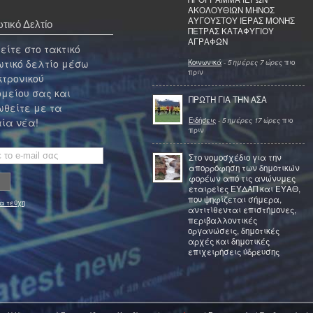
ΑΚΟΛΟΥΘΙΩΝ ΜΗΝΟΣ
ΑΥΓΟΥΣΤΟΥ ΙΕΡΑΣ ΜΟΝΗΣ
τικό Δελτίο
ΠΕΤΡΑΣ ΚΑΤΑΦΥΓΙΟΥ
ΑΓΡΑΦΩΝ
ίτε στο τακτικό
τικό δελτίο μέσω
Κοινωνικά
-
5 ημέρες 7 ώρες
πιο
πριν
κτρονικού
μείου σας και
ΠΡΩΤΗ ΓΙΑ ΤΗΝ ΑΣΑ
θείτε με τα
Ειδήσεις
-
5 ημέρες 17 ώρες
πιο
ία νέα!
πριν
Στο νομοσχέδιο για την
απορρόφηση των δημοτικών
φορέων από τις ανώνυμες
εταιρείες ΕΥΔΑΠ και ΕΥΑΘ,
που ψηφίζεται σήμερα,
α τεύχη
αντιτίθενται επιστήμονες,
περιβαλλοντικές
οργανώσεις, δημοτικές
αρχές και δημοτικές
επιχειρήσεις ύδρευσης