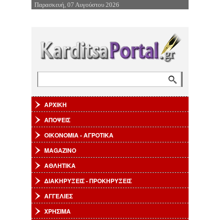
Παρασκευή, 07 Αυγούστου 2026
Επιστροφή στην Πλοήγηση
Αναζήτηση
Φόρμα αναζήτησης
ΑΡΧΙΚΗ
ΑΠΟΨΕΙΣ
ΟΙΚΟΝΟΜΙΑ - ΑΓΡΟΤΙΚΑ
MAGAZINO
ΑΘΛΗΤΙΚΑ
ΔΙΑΚΗΡΥΞΕΙΣ - ΠΡΟΚΗΡΥΞΕΙΣ
ΑΓΓΕΛΙΕΣ
ΧΡΗΣΙΜΑ