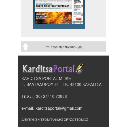
Επιστροφή στην κορυφή
KARDITSA PORTAL Μ. ΙΚΕ
Γ. ΒΑΛΤΑΔΩΡΟΥ 31 - ΤΚ: 43100 ΚΑΡΔΙΤΣΑ
Τηλ:
(+30) 24410 72888
e-mail:
karditsaportal@gmail.com
ΔΙΕΥΘΥΝΣΗ ΤΣΟΜΠΑΝΙΔΗΣ ΧΡΥΣΟΣΤΟΜΟΣ