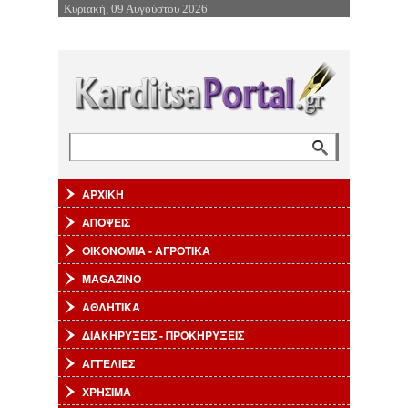
Κυριακή, 09 Αυγούστου 2026
Επιστροφή στην Πλοήγηση
Αναζήτηση
Φόρμα αναζήτησης
ΑΡΧΙΚΗ
ΑΠΟΨΕΙΣ
ΟΙΚΟΝΟΜΙΑ - ΑΓΡΟΤΙΚΑ
MAGAZINO
ΑΘΛΗΤΙΚΑ
ΔΙΑΚΗΡΥΞΕΙΣ - ΠΡΟΚΗΡΥΞΕΙΣ
ΑΓΓΕΛΙΕΣ
ΧΡΗΣΙΜΑ