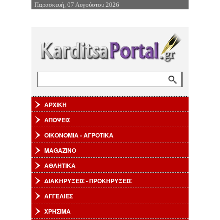
Παρασκευή, 07 Αυγούστου 2026
Επιστροφή στην Πλοήγηση
Αναζήτηση
Φόρμα αναζήτησης
ΑΡΧΙΚΗ
ΑΠΟΨΕΙΣ
ΟΙΚΟΝΟΜΙΑ - ΑΓΡΟΤΙΚΑ
MAGAZINO
ΑΘΛΗΤΙΚΑ
ΔΙΑΚΗΡΥΞΕΙΣ - ΠΡΟΚΗΡΥΞΕΙΣ
ΑΓΓΕΛΙΕΣ
ΧΡΗΣΙΜΑ