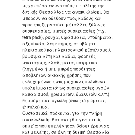
μέχρι τώρα αδυνατούσε ο πολίτης της
δυτικής Θεσσαλίας να ανακυκλώσει, θα
μπορούν να οδεύουν προς κάδους και
προς επεξεργασία: μέταλλα, ξύλινες
συσκευασίες, μικτές συσκευασίες (π.χ.
tetra pack), ρούχα, υφάσματα, υποδήματα,
αξεσουάρ, λαμπτήρες, απόβλητα
ηλεκτρικού και ηλεκτρονικού εξοπλισμού,
βρώσιμα λίπη και λάδια, φορητές
μπαταρίες, κλαδέματα, φάρμακα
(ληγμένα ή μη), μικρές ποσότητες
αποβλήτων οικιακής χρήσης που
ενδεχομένως εμπεριέχουν επικίνδυνα
υπολείμματα (όπως συσκευασίες υγρών
καθαρισμού, χρωμάτων, διαλυτών κ.λπ.).
θερμόμετρα. ογκώδη (όπως στρώματα,
έπιπλα) κ.α.
Ουσιαστικά, πρόκειται για την πλήρη
ανακύκλωση. Και αυτή θα γίνεται σε
σημεία που επελέγησαν βάσει έρευνας
και μελέτης, σε όλη τη δυτική Θεσσαλία: