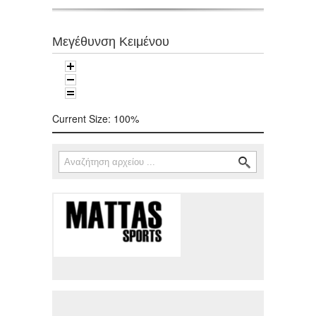
Μεγέθυνση Κειμένου
Current Size:
100%
Αναζήτηση
Φόρμα αναζήτησης