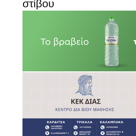
στίβου