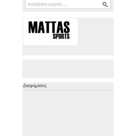
Φόρμα αναζήτησης
Διαφημίσεις