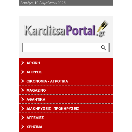
Δευτέρα, 10 Αυγούστου 2026
Επιστροφή στην Πλοήγηση
Αναζήτηση
Φόρμα αναζήτησης
ΑΡΧΙΚΗ
ΑΠΟΨΕΙΣ
ΟΙΚΟΝΟΜΙΑ - ΑΓΡΟΤΙΚΑ
MAGAZINO
ΑΘΛΗΤΙΚΑ
ΔΙΑΚΗΡΥΞΕΙΣ - ΠΡΟΚΗΡΥΞΕΙΣ
ΑΓΓΕΛΙΕΣ
ΧΡΗΣΙΜΑ