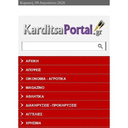
Κυριακή, 09 Αυγούστου 2026
Επιστροφή στην Πλοήγηση
Αναζήτηση
Φόρμα αναζήτησης
ΑΡΧΙΚΗ
ΑΠΟΨΕΙΣ
ΟΙΚΟΝΟΜΙΑ - ΑΓΡΟΤΙΚΑ
MAGAZINO
ΑΘΛΗΤΙΚΑ
ΔΙΑΚΗΡΥΞΕΙΣ - ΠΡΟΚΗΡΥΞΕΙΣ
ΑΓΓΕΛΙΕΣ
ΧΡΗΣΙΜΑ