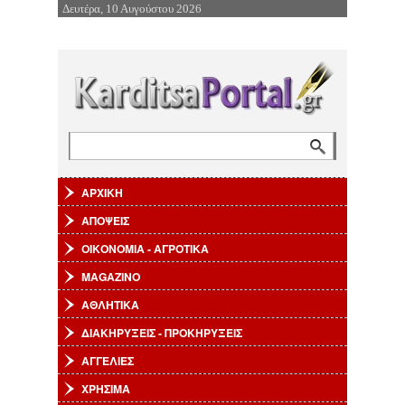
Δευτέρα, 10 Αυγούστου 2026
Επιστροφή στην Πλοήγηση
Αναζήτηση
Φόρμα αναζήτησης
ΑΡΧΙΚΗ
ΑΠΟΨΕΙΣ
ΟΙΚΟΝΟΜΙΑ - ΑΓΡΟΤΙΚΑ
MAGAZINO
ΑΘΛΗΤΙΚΑ
ΔΙΑΚΗΡΥΞΕΙΣ - ΠΡΟΚΗΡΥΞΕΙΣ
ΑΓΓΕΛΙΕΣ
ΧΡΗΣΙΜΑ