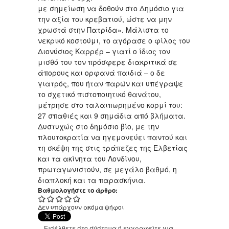
με σημείωση να δοθούν στο Δημόσιο για
την αξία του κρεβατιού, ώστε να μην
χρωστά στην Πατρίδα». Μάλιστα το
νεκρικό κοστούμι, το αγόρασε ο φίλος του
Διονύσιος Καρρέρ – γιατί ο ίδιος τον
μισθό του τον πρόσφερε διακριτικά σε
άπορους και ορφανά παιδιά – ο δε
γιατρός, που ήταν παρών και υπέγραψε
το σχετικό πιστοποιητικό θανάτου,
μέτρησε στο ταλαιπωρημένο κορμί του:
27 σπαθιές και 9 σημάδια από βλήματα.
Δυστυχώς στο δημόσιο βίο, με την
πλουτοκρατία να ηγεμονεύει παντού και
τη σκέψη της στις τράπεζες της Ελβετίας
και τα ακίνητα του Λονδίνου,
πρωταγωνιστούν, σε μεγάλο βαθμό, η
διαπλοκή και τα παρασκήνια.
Βαθμολογήστε το άρθρο:
Δεν υπάρχουν ακόμα ψήφοι
Εισέλθετε στο σύστημα
ή
εγγραφείτε
για