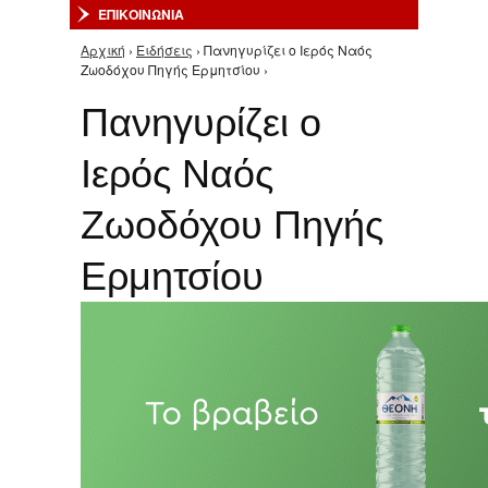
ΕΠΙΚΟΙΝΩΝΙΑ
Αρχική
›
Ειδήσεις
› Πανηγυρίζει ο Ιερός Ναός
Είστε εδώ
Ζωοδόχου Πηγής Ερμητσίου ›
Πανηγυρίζει ο
Ιερός Ναός
Ζωοδόχου Πηγής
Ερμητσίου