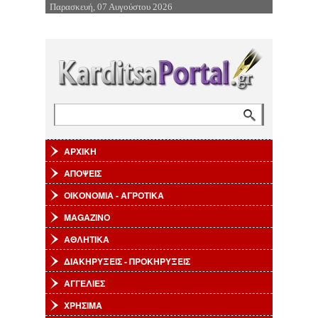
Παρασκευή, 07 Αυγούστου 2026
Επιστροφή στην Πλοήγηση
Αναζήτηση
Φόρμα αναζήτησης
ΑΡΧΙΚΗ
ΑΠΟΨΕΙΣ
ΟΙΚΟΝΟΜΙΑ - ΑΓΡΟΤΙΚΑ
MAGAZINO
ΑΘΛΗΤΙΚΑ
ΔΙΑΚΗΡΥΞΕΙΣ - ΠΡΟΚΗΡΥΞΕΙΣ
ΑΓΓΕΛΙΕΣ
ΧΡΗΣΙΜΑ