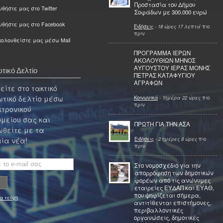
Προστασία του Δήμου
θήστε μας στο Twitter
Σοφάδων με 300.000 ευρώ
υθήστε μας στο Facebook
Ειδήσεις
-
18 ώρες 17 λεπτά
πιο
πριν
ολουθείστε μας μέσω Mail
ΠΡΟΓΡΑΜΜΑ ΙΕΡΩΝ
ΑΚΟΛΟΥΘΙΩΝ ΜΗΝΟΣ
ΑΥΓΟΥΣΤΟΥ ΙΕΡΑΣ ΜΟΝΗΣ
τικό Δελτίο
ΠΕΤΡΑΣ ΚΑΤΑΦΥΓΙΟΥ
ΑΓΡΑΦΩΝ
ίτε στο τακτικό
τικό δελτίο μέσω
Κοινωνικά
-
1ημέρα 22 ώρες
πιο
πριν
κτρονικού
μείου σας και
ΠΡΩΤΗ ΓΙΑ ΤΗΝ ΑΣΑ
θείτε με τα
Ειδήσεις
-
2 ημέρες 8 ώρες
πιο
ία νέα!
πριν
Στο νομοσχέδιο για την
απορρόφηση των δημοτικών
φορέων από τις ανώνυμες
εταιρείες ΕΥΔΑΠ και ΕΥΑΘ,
που ψηφίζεται σήμερα,
α τεύχη
αντιτίθενται επιστήμονες,
περιβαλλοντικές
οργανώσεις, δημοτικές