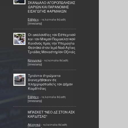
ΣΚΑΝΔΑΛΟ ΑΓΟΡΟΠΩΛΗΣΙΑΣ
ΩΑΡΙΩΝ ΚΑΙ ΠΑΡΑΝΟΜΗΣ
ΕΙΣΑΓΩΓΗΣ ΦΑΡΜΑΚΩΝ
Ειδήσεις
- τελευταία θέαση
[timestamp]
Οι ακολουθίες του Εσπερινού
και του Μικρού Παρακλητικού
Κανόνος προς την Υπεραγία
Θεοτόκο στον Ιερό Ναό Αγίας
Τριάδος Μοναστηρίου Οξυιάς
Κοινωνικά
- τελευταία θέαση
[timestamp]
Τριάντα στρώματα
διανεμήθηκαν σε
πλημμυροπαθείς του Δήμου
Καρδίτσας
Ειδήσεις
- τελευταία θέαση
[timestamp]
ΜΠΑΣΚΕΤ ''ΝΕΟ ΔΣ ΣΤΟΝ ΑΣΚ
ΚΑΡΔΙΤΣΑΣ''
Αθλητικά
- τελευταία θέαση