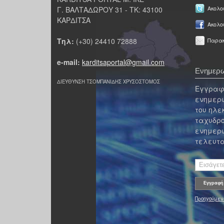
Γ. ΒΑΛΤΑΔΩΡΟΥ 31 - ΤΚ: 43100
Ακολου
ΚΑΡΔΙΤΣΑ
Ακολο
Τηλ:
(+30) 24410 72888
Παρακ
e-mail:
karditsaportal@gmail.com
Ενημερω
ΔΙΕΥΘΥΝΣΗ ΤΣΟΜΠΑΝΙΔΗΣ ΧΡΥΣΟΣΤΟΜΟΣ
Εγγραφε
ενημερω
του ηλε
ταχυδρο
ενημερω
τελευτα
Προηγούμεν