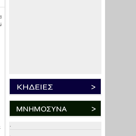
ή
ώ
ς
.
ς
.