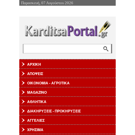
Παρασκευή, 07 Αυγούστου 2026
Επιστροφή στην Πλοήγηση
Αναζήτηση
Φόρμα αναζήτησης
ΑΡΧΙΚΗ
ΑΠΟΨΕΙΣ
ΟΙΚΟΝΟΜΙΑ - ΑΓΡΟΤΙΚΑ
MAGAZINO
ΑΘΛΗΤΙΚΑ
ΔΙΑΚΗΡΥΞΕΙΣ - ΠΡΟΚΗΡΥΞΕΙΣ
ΑΓΓΕΛΙΕΣ
ΧΡΗΣΙΜΑ