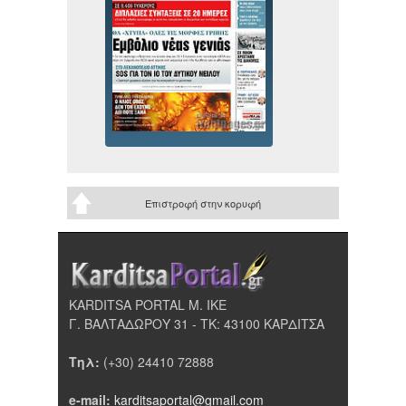
Επιστροφή στην κορυφή
KARDITSA PORTAL Μ. ΙΚΕ
Γ. ΒΑΛΤΑΔΩΡΟΥ 31 - ΤΚ: 43100 ΚΑΡΔΙΤΣΑ
Τηλ:
(+30) 24410 72888
e-mail:
karditsaportal@gmail.com