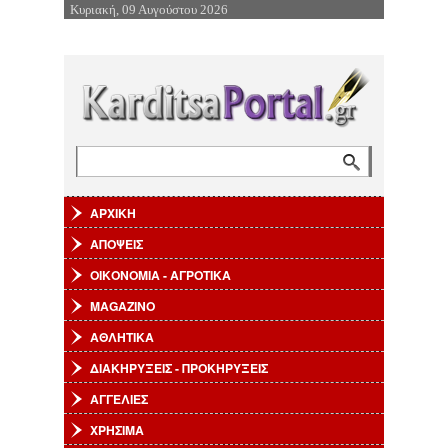
Κυριακή, 09 Αυγούστου 2026
Επιστροφή στην Πλοήγηση
Αναζήτηση
Φόρμα αναζήτησης
ΑΡΧΙΚΗ
ΑΠΟΨΕΙΣ
ΟΙΚΟΝΟΜΙΑ - ΑΓΡΟΤΙΚΑ
MAGAZINO
ΑΘΛΗΤΙΚΑ
ΔΙΑΚΗΡΥΞΕΙΣ - ΠΡΟΚΗΡΥΞΕΙΣ
ΑΓΓΕΛΙΕΣ
ΧΡΗΣΙΜΑ