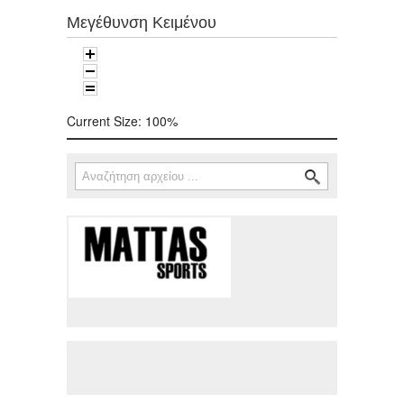
Μεγέθυνση Κειμένου
Current Size:
100%
Αναζήτηση
Φόρμα αναζήτησης