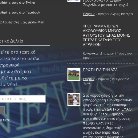
Προστασία του Δήμου
θήστε μας στο Twitter
Σοφάδων με 300.000 ευρώ
υθήστε μας στο Facebook
Ειδήσεις
-
1ημέρα 7 ώρες
πιο πριν
ολουθείστε μας μέσω Mail
ΠΡΟΓΡΑΜΜΑ ΙΕΡΩΝ
ΑΚΟΛΟΥΘΙΩΝ ΜΗΝΟΣ
ΑΥΓΟΥΣΤΟΥ ΙΕΡΑΣ ΜΟΝΗΣ
ΠΕΤΡΑΣ ΚΑΤΑΦΥΓΙΟΥ
τικό Δελτίο
ΑΓΡΑΦΩΝ
ίτε στο τακτικό
Κοινωνικά
-
2 ημέρες 11 ώρες
πιο
τικό δελτίο μέσω
πριν
κτρονικού
ΠΡΩΤΗ ΓΙΑ ΤΗΝ ΑΣΑ
μείου σας και
θείτε με τα
Ειδήσεις
-
2 ημέρες 22 ώρες
πιο
πριν
ία νέα!
Στο νομοσχέδιο για την
απορρόφηση των δημοτικών
φορέων από τις ανώνυμες
εταιρείες ΕΥΔΑΠ και ΕΥΑΘ,
που ψηφίζεται σήμερα,
αντιτίθενται επιστήμονες,
α τεύχη
περιβαλλοντικές
οργανώσεις, δημοτικές
αρχές και δημοτικές
επιχειρήσεις ύδρευσης