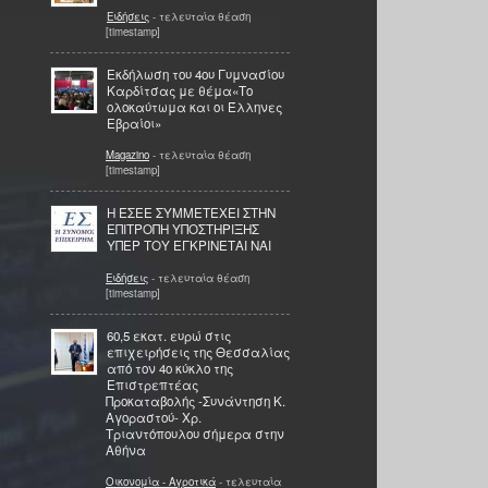
Ειδήσεις
- τελευταία θέαση
[timestamp]
Εκδήλωση του 4ου Γυμνασίου
Καρδίτσας με θέμα«Το
ολοκαύτωμα και οι Έλληνες
Εβραίοι»
Magazino
- τελευταία θέαση
[timestamp]
Η ΕΣΕΕ ΣΥΜΜΕΤΕΧΕΙ ΣΤΗΝ
ΕΠΙΤΡΟΠΗ ΥΠΟΣΤΗΡΙΞΗΣ
ΥΠΕΡ ΤΟΥ ΕΓΚΡΙΝΕΤΑΙ ΝΑΙ
Ειδήσεις
- τελευταία θέαση
[timestamp]
60,5 εκατ. ευρώ στις
επιχειρήσεις της Θεσσαλίας
από τον 4ο κύκλο της
Επιστρεπτέας
Προκαταβολής -Συνάντηση Κ.
Αγοραστού- Χρ.
Τριαντόπουλου σήμερα στην
Αθήνα
Οικονομία - Αγροτικά
- τελευταία