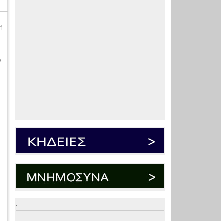
ή
ν
.
.