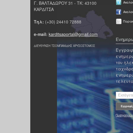
Γ. ΒΑΛΤΑΔΩΡΟΥ 31 - ΤΚ: 43100
Ακολου
ΚΑΡΔΙΤΣΑ
Ακολο
Τηλ:
(+30) 24410 72888
Παρακ
e-mail:
karditsaportal@gmail.com
Ενημερω
ΔΙΕΥΘΥΝΣΗ ΤΣΟΜΠΑΝΙΔΗΣ ΧΡΥΣΟΣΤΟΜΟΣ
Εγγραφε
ενημερω
του ηλε
ταχυδρο
ενημερω
τελευτα
Προηγούμεν