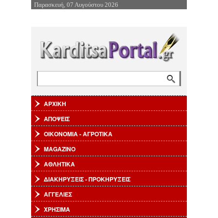
Παρασκευή, 07 Αυγούστου 2026
Επιστροφή στην Πλοήγηση
Αναζήτηση
Φόρμα αναζήτησης
ΑΡΧΙΚΗ
ΑΠΟΨΕΙΣ
ΟΙΚΟΝΟΜΙΑ - ΑΓΡΟΤΙΚΑ
MAGAZINO
ΑΘΛΗΤΙΚΑ
ΔΙΑΚΗΡΥΞΕΙΣ - ΠΡΟΚΗΡΥΞΕΙΣ
ΑΓΓΕΛΙΕΣ
ΧΡΗΣΙΜΑ