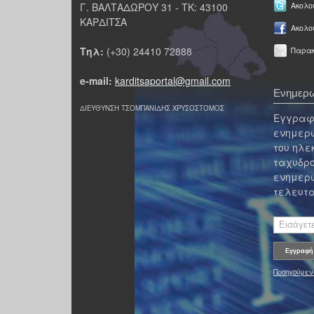
Γ. ΒΑΛΤΑΔΩΡΟΥ 31 - ΤΚ: 43100
Ακολου
ΚΑΡΔΙΤΣΑ
Ακολο
Τηλ:
(+30) 24410 72888
Παρακ
e-mail:
karditsaportal@gmail.com
Ενημερω
ΔΙΕΥΘΥΝΣΗ ΤΣΟΜΠΑΝΙΔΗΣ ΧΡΥΣΟΣΤΟΜΟΣ
Εγγραφε
ενημερω
του ηλε
ταχυδρο
ενημερω
τελευτα
Προηγούμεν