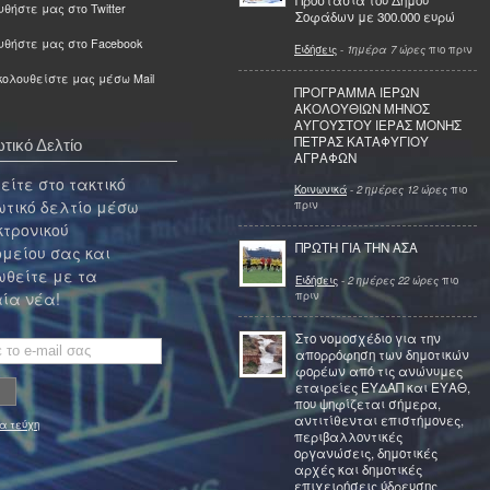
Προστασία του Δήμου
θήστε μας στο Twitter
Σοφάδων με 300.000 ευρώ
υθήστε μας στο Facebook
Ειδήσεις
-
1ημέρα 7 ώρες
πιο πριν
ολουθείστε μας μέσω Mail
ΠΡΟΓΡΑΜΜΑ ΙΕΡΩΝ
ΑΚΟΛΟΥΘΙΩΝ ΜΗΝΟΣ
ΑΥΓΟΥΣΤΟΥ ΙΕΡΑΣ ΜΟΝΗΣ
ΠΕΤΡΑΣ ΚΑΤΑΦΥΓΙΟΥ
τικό Δελτίο
ΑΓΡΑΦΩΝ
ίτε στο τακτικό
Κοινωνικά
-
2 ημέρες 12 ώρες
πιο
τικό δελτίο μέσω
πριν
κτρονικού
ΠΡΩΤΗ ΓΙΑ ΤΗΝ ΑΣΑ
μείου σας και
θείτε με τα
Ειδήσεις
-
2 ημέρες 22 ώρες
πιο
πριν
ία νέα!
Στο νομοσχέδιο για την
απορρόφηση των δημοτικών
φορέων από τις ανώνυμες
εταιρείες ΕΥΔΑΠ και ΕΥΑΘ,
που ψηφίζεται σήμερα,
αντιτίθενται επιστήμονες,
α τεύχη
περιβαλλοντικές
οργανώσεις, δημοτικές
αρχές και δημοτικές
επιχειρήσεις ύδρευσης