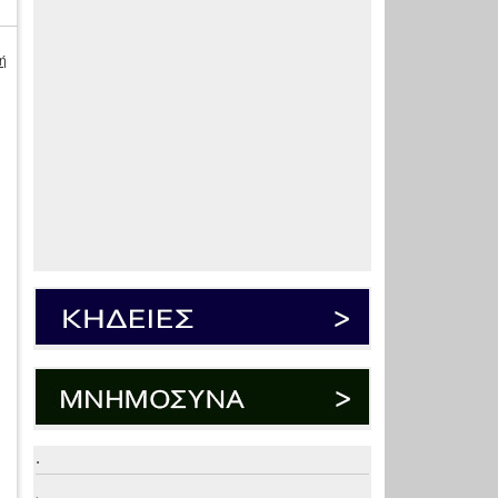
ή
.
.