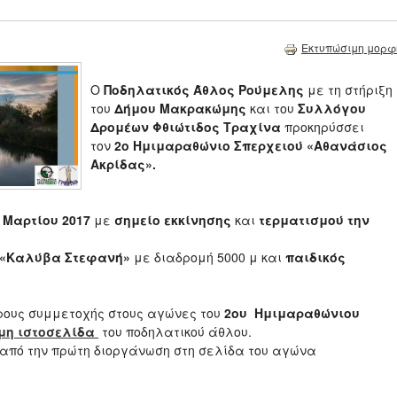
Εκτυπώσιμη μορφ
Ο
Ποδηλατικός Άθλος Ρούμελης
με τη στήριξη
του
Δήμου Μακρακώμης
και του
Συλλόγου
Δρομέων Φθιώτιδος Τραχίνα
προκηρύσσει
τον
2ο Ημιμαραθώνιο Σπερχειού «Αθανάσιος
Ακρίδας».
 Μαρτίου 2017
με
σημείο εκκίνησης
και
τερματισμού την
 «Καλύβα Στεφανή»
με διαδρομή 5000 μ και
παιδικός
όρους συμμετοχής στους αγώνες του
2ου Ημιμαραθώνιου
μη ιστοσελίδα
του ποδηλατικού άθλου.
από την πρώτη διοργάνωση στη σελίδα του αγώνα