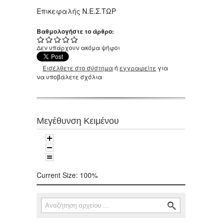
Επικεφαλής Ν.Ε.Σ.ΤΩΡ
Βαθμολογήστε το άρθρο:
Δεν υπάρχουν ακόμα ψήφοι
Εισέλθετε στο σύστημα
ή
εγγραφείτε
για
να υποβάλετε σχόλια
Μεγέθυνση Κειμένου
Current Size:
100%
Αναζήτηση
Φόρμα αναζήτησης