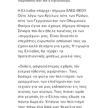
παράδοση και θα επιβιώσουμε.
Η Ελλάδα υπάρχει σήμερα ΕΛΕΩ ΘΕΟΥ.
Ούτε λόγω των Άγγλων, ούτε των Ρώσων,
ούτε των Γερμανών και των Οθωμανών.
Θαύμα έγινε και έχουμε σήμερα σύνορα.
Σύνορα που δεν ήθελε κανένας εκ των
«συμμάχων» μας. Είναι δυνατόν οι
υπερόπτες ευρωπαίοι απόγονοί τους να
έχουν καλό σενάριο για εμάς; Η τιμωρία
της Ελλάδος θα τέρψει τα
προτεσταντικής φύσεως μυαλά τους.
«Ουδείς ασφαλέστερος εχθρός του
ευεργετηθέντος αχάριστου». Τους
δώσαμε τα φώτα του πολιτισμού, των
γραμμάτων, των επιστημών και των
τεχνών για να μας εκδικούνται εις τους
αιώνας των αιώνων. Τους πιάνει αμόκ
στο γεγονός ότι ο Έλλην τους έδωσε τα
πάντα δωρεάν. Χτίσανε τον πολιτισμό
τους πάνω στα δικά μας θεμέλια και