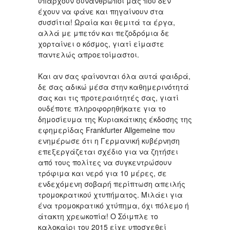
υπάρχουν συνάνθρωποι μας που δεν
έχουν να φάνε και πηγαίνουν στα
συσσίτια! Ωραία και θεμιτά τα έργα,
αλλά με μπετόν και πεζοδρόμια δε
χορταίνει ο κόσμος, γιατί είμαστε
παντελώς απροετοίμαστοι.
Και αν σας φαίνονται όλα αυτά φαιδρά,
δε σας αδικώ μέσα στην καθημερινότητά
σας και τις προτεραιότητές σας, γιατί
ουδέποτε πληροφορηθήκατε για το
δημοσίευμα της Κυριακάτικης έκδοσης της
εφημερίδας Frankfurter Allgemeine που
ενημέρωσε ότι η Γερμανική κυβέρνηση
επεξεργάζεται σχέδιο για να ζητήσει
από τους πολίτες να συγκεντρώσουν
τρόφιμα και νερό για 10 μέρες, σε
ενδεχόμενη σοβαρή περίπτωση απειλής
τρομοκρατικού χτυπήματος. Μιλάει για
ένα τρομοκρατικό χτύπημα, όχι πόλεμο ή
άτακτη χρεωκοπία! Ο Σόιμπλε το
καλοκαίρι του 2015 είχε υποσχεθεί