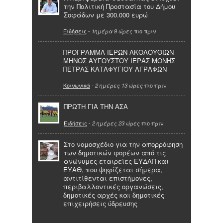
την Πολιτική Προστασία του Δήμου
Σοφάδων με 300.000 ευρώ
Ειδήσεις
-
πιο πριν
1ημέρα 9 ώρες
ΠΡΟΓΡΑΜΜΑ ΙΕΡΩΝ ΑΚΟΛΟΥΘΙΩΝ
ΜΗΝΟΣ ΑΥΓΟΥΣΤΟΥ ΙΕΡΑΣ ΜΟΝΗΣ
ΠΕΤΡΑΣ ΚΑΤΑΦΥΓΙΟΥ ΑΓΡΑΦΩΝ
Κοινωνικά
-
πιο πριν
2 ημέρες 13 ώρες
ΠΡΩΤΗ ΓΙΑ ΤΗΝ ΑΣΑ
Ειδήσεις
-
πιο πριν
2 ημέρες 23 ώρες
Στο νομοσχέδιο για την απορρόφηση
των δημοτικών φορέων από τις
ανώνυμες εταιρείες ΕΥΔΑΠ και
ΕΥΑΘ, που ψηφίζεται σήμερα,
αντιτίθενται επιστήμονες,
περιβαλλοντικές οργανώσεις,
δημοτικές αρχές και δημοτικές
επιχειρήσεις ύδρευσης