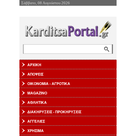
Σάββατο, 08 Αυγούστου 2026
Επιστροφή στην Πλοήγηση
Αναζήτηση
Φόρμα αναζήτησης
ΑΡΧΙΚΗ
ΑΠΟΨΕΙΣ
ΟΙΚΟΝΟΜΙΑ - ΑΓΡΟΤΙΚΑ
MAGAZINO
ΑΘΛΗΤΙΚΑ
ΔΙΑΚΗΡΥΞΕΙΣ - ΠΡΟΚΗΡΥΞΕΙΣ
ΑΓΓΕΛΙΕΣ
ΧΡΗΣΙΜΑ