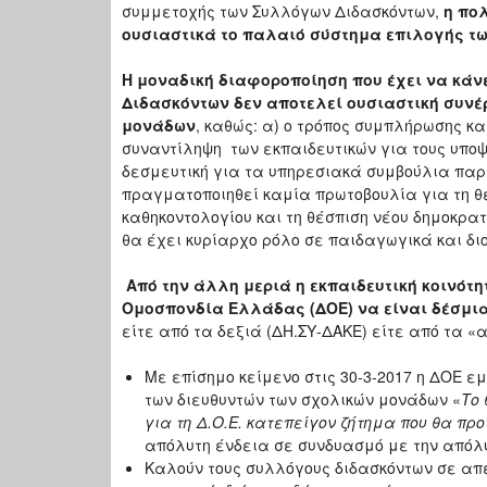
συμμετοχής των Συλλόγων Διδασκόντων,
η πο
ουσιαστικά το παλαιό σύστημα επιλογής τω
Η μοναδική διαφοροποίηση που έχει να κάν
Διδασκόντων δεν αποτελεί ουσιαστική συνέ
μονάδων
, καθώς: α) ο τρόπος συμπλήρωσης και
συναντίληψη των εκπαιδευτικών για τους υποψ
δεσμευτική για τα υπηρεσιακά συμβούλια παρ
πραγματοποιηθεί καμία πρωτοβουλία για τη 
καθηκοντολογίου και τη θέσπιση νέου δημοκρατ
θα έχει κυρίαρχο ρόλο σε παιδαγωγικά και δι
Από την άλλη μεριά η εκπαιδευτική κοινότ
Ομοσπονδία Ελλάδας (ΔΟΕ) να είναι δέσμια
είτε από τα δεξιά (ΔΗ.ΣΥ-ΔΑΚΕ) είτε από τα
Με επίσημο κείμενο στις 30-3-2017 η ΔΟΕ ε
των διευθυντών των σχολικών μονάδων «
Το 
για τη Δ.Ο.Ε. κατεπείγον ζήτημα που θα πρ
απόλυτη ένδεια σε συνδυασμό με την απόλ
Καλούν τους συλλόγους διδασκόντων σε απ