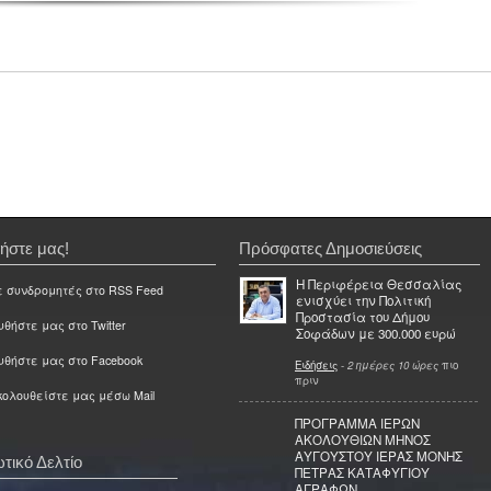
ήστε μας!
Πρόσφατες Δημοσιεύσεις
Η Περιφέρεια Θεσσαλίας
ε συνδρομητές στο RSS Feed
ενισχύει την Πολιτική
Προστασία του Δήμου
θήστε μας στο Twitter
Σοφάδων με 300.000 ευρώ
υθήστε μας στο Facebook
Ειδήσεις
-
2 ημέρες 10 ώρες
πιο
πριν
ολουθείστε μας μέσω Mail
ΠΡΟΓΡΑΜΜΑ ΙΕΡΩΝ
ΑΚΟΛΟΥΘΙΩΝ ΜΗΝΟΣ
ΑΥΓΟΥΣΤΟΥ ΙΕΡΑΣ ΜΟΝΗΣ
τικό Δελτίο
ΠΕΤΡΑΣ ΚΑΤΑΦΥΓΙΟΥ
ΑΓΡΑΦΩΝ