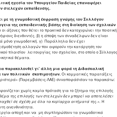
λιτική ηγεσία του Υπουργείου Παιδείας επαναφέρει
ν στελεχών εκπαίδευσης.
ει με τη γνωμοδοτική έκφραση γνώμης του Συλλόγου
ργεια της εκπαιδευτικής βάσης στη διοίκηση των σχολικών
 οι άξονες που θέτει το πρακτικό δεν κατοχυρώνει την ποιοτική
ήφιους διευθυντές. β) η άποψη των συναδέλφων δεν είναι
ά μόνο γνωμοδοτική. γ) Παράλληλα δεν έχει
θεσμοθέτηση αλλαγών που αφορούν την κατάργηση του
ικού πλαισίου λειτουργίας του σχολείου, στο οποίο ο Σύλλογο
οικητικά θέματα.
ητα παρακολουθεί γι’ άλλη μια φορά τη Διδασκαλική
 των πολιτικών σκοπιμοτήτων.
Οι κομματικές παρατάξεις
 «αριστερά» (Παρεμβάσεις-ΛΑΕ) συναποφάσισαν τα παρακάτω:
μφανίζεται χωρίς καμία πρόταση για το ζήτημα της επιλογής
θέμα της επιλογής των στελεχών δεν μπορεί να αποτελέσει
οταχθεί σε σχέση με όλα τα κυρίαρχα αιτήματά της.».
Η
υτη ανευθυνότητα.
εργία-αποχή και να μη συμπληρώσουν τα γνωμοδοτικά