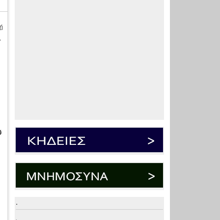
ή
»
ύ
.
.