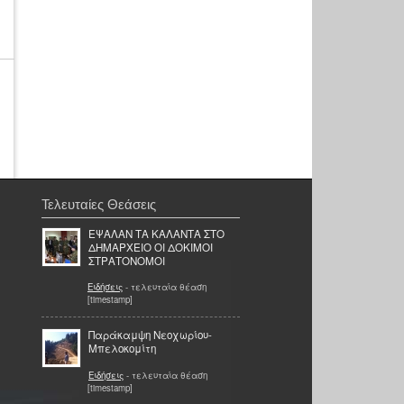
Τελευταίες Θεάσεις
ΕΨΑΛΑΝ ΤΑ ΚΑΛΑΝΤΑ ΣΤΟ
ΔΗΜΑΡΧΕΙΟ ΟΙ ΔΟΚΙΜΟΙ
ΣΤΡΑΤΟΝΟΜΟΙ
Ειδήσεις
- τελευταία θέαση
[timestamp]
Παράκαμψη Νεοχωρίου-
Μπελοκομίτη
Ειδήσεις
- τελευταία θέαση
[timestamp]