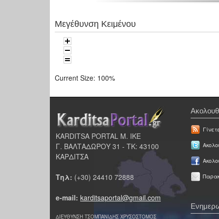
Μεγέθυνση Κειμένου
Current Size:
100%
Ακολουθ
Γίνετ
KARDITSA PORTAL Μ. ΙΚΕ
Γ. ΒΑΛΤΑΔΩΡΟΥ 31 - ΤΚ: 43100
Ακολου
ΚΑΡΔΙΤΣΑ
Ακολο
Τηλ:
(+30) 24410 72888
Παρακ
e-mail:
karditsaportal@gmail.com
Ενημερω
ΔΙΕΥΘΥΝΣΗ ΤΣΟΜΠΑΝΙΔΗΣ ΧΡΥΣΟΣΤΟΜΟΣ