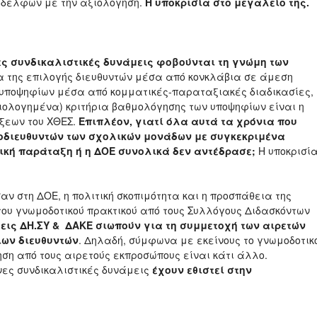
ναδέλφων με την αξιολόγηση.
Η υποκρισία στο μεγαλείο της.
ες συνδικαλιστικές δυνάμεις φοβούνται τη γνώμη των
 της επιλογής διευθυντών μέσα από κονκλάβια σε άμεση
υποψηφίων μέσα από κομματικές-παραταξιακές διαδικασίες,
ολογημένα) κριτήρια βαθμολόγησης των υποψηφίων είναι η
άξεων του ΧΘΕΣ.
Επιπλέον, γιατί όλα αυτά τα χρόνια που
οδιευθυντών των σχολικών μονάδων με συγκεκριμένα
τική παράταξη ή η ΔΟΕ συνολικά δεν αντέδρασε;
Η υποκρισί
ν στη ΔΟΕ, η πολιτική σκοπιμότητα και η προσπάθεια της
ου γνωμοδοτικού πρακτικού από τους Συλλόγους Διδασκόντων
εις ΔΗ.ΣΥ & ΔΑΚΕ σιωπούν για τη συμμετοχή των αιρετών
ιων διευθυντών
. Δηλαδή, σύμφωνα με εκείνους το γνωμοδοτικ
ση από τους αιρετούς εκπροσώπους είναι κάτι άλλο.
νες συνδικαλιστικές δυνάμεις
έχουν εθιστεί στην