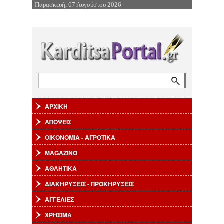
Παρασκευή, 07 Αυγούστου 2026
Επιστροφή στην Πλοήγηση
Αναζήτηση
Φόρμα αναζήτησης
ΑΡΧΙΚΗ
ΑΠΟΨΕΙΣ
ΟΙΚΟΝΟΜΙΑ - ΑΓΡΟΤΙΚΑ
MAGAZINO
ΑΘΛΗΤΙΚΑ
ΔΙΑΚΗΡΥΞΕΙΣ - ΠΡΟΚΗΡΥΞΕΙΣ
ΑΓΓΕΛΙΕΣ
ΧΡΗΣΙΜΑ