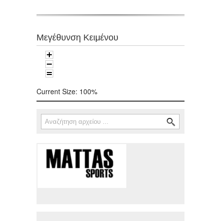
Μεγέθυνση Κειμένου
Current Size:
100%
Αναζήτηση
Φόρμα αναζήτησης