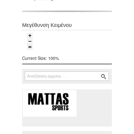
Μεγέθυνση Κειμένου
Current Size:
100%
Αναζήτηση
Φόρμα αναζήτησης