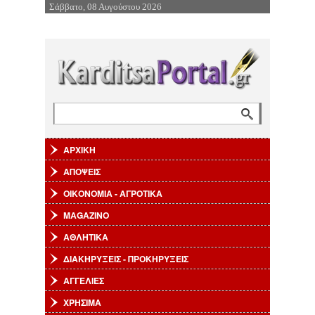
Σάββατο, 08 Αυγούστου 2026
Επιστροφή στην Πλοήγηση
Αναζήτηση
Φόρμα αναζήτησης
ΑΡΧΙΚΗ
ΑΠΟΨΕΙΣ
ΟΙΚΟΝΟΜΙΑ - ΑΓΡΟΤΙΚΑ
MAGAZINO
ΑΘΛΗΤΙΚΑ
ΔΙΑΚΗΡΥΞΕΙΣ - ΠΡΟΚΗΡΥΞΕΙΣ
ΑΓΓΕΛΙΕΣ
ΧΡΗΣΙΜΑ