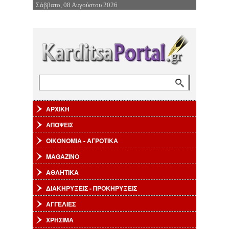
Σάββατο, 08 Αυγούστου 2026
Επιστροφή στην Πλοήγηση
Αναζήτηση
Φόρμα αναζήτησης
ΑΡΧΙΚΗ
ΑΠΟΨΕΙΣ
ΟΙΚΟΝΟΜΙΑ - ΑΓΡΟΤΙΚΑ
MAGAZINO
ΑΘΛΗΤΙΚΑ
ΔΙΑΚΗΡΥΞΕΙΣ - ΠΡΟΚΗΡΥΞΕΙΣ
ΑΓΓΕΛΙΕΣ
ΧΡΗΣΙΜΑ