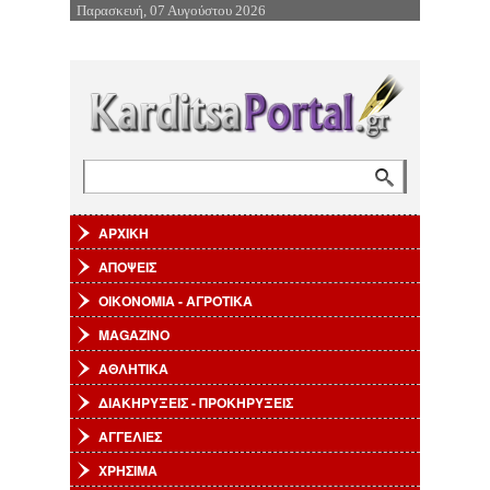
Παρασκευή, 07 Αυγούστου 2026
Επιστροφή στην Πλοήγηση
Αναζήτηση
Φόρμα αναζήτησης
ΑΡΧΙΚΗ
ΑΠΟΨΕΙΣ
ΟΙΚΟΝΟΜΙΑ - ΑΓΡΟΤΙΚΑ
MAGAZINO
ΑΘΛΗΤΙΚΑ
ΔΙΑΚΗΡΥΞΕΙΣ - ΠΡΟΚΗΡΥΞΕΙΣ
ΑΓΓΕΛΙΕΣ
ΧΡΗΣΙΜΑ