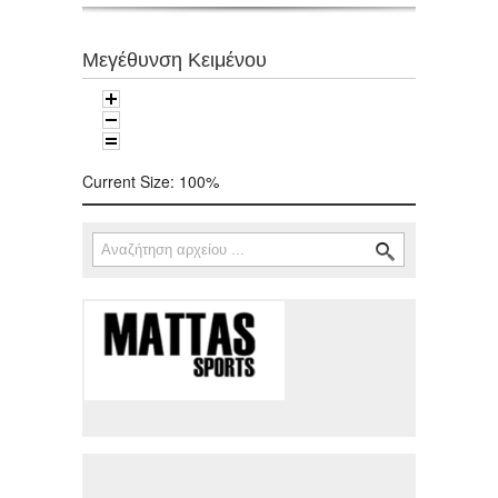
Μεγέθυνση Κειμένου
Current Size:
100%
Αναζήτηση
Φόρμα αναζήτησης