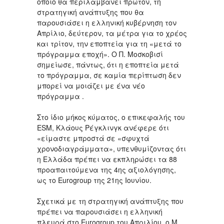
οποίο θα περιλαμβάνει πρώτον, τη
στρατηγική ανάπτυξης που θα
παρουσιάσει η ελληνική κυβέρνηση τον
Απρίλιο, δεύτερον, τα μέτρα για το χρέος
και τρίτον, την εποπτεία για τη «μετά το
πρόγραμμα εποχή». Ο Π. Μοσκοβισί
σημείωσε, πάντως, ότι η εποπτεία μετά
το πρόγραμμα, σε καμία περίπτωση δεν
μπορεί να μοιάζει με ένα νέο
πρόγραμμα .
Στο ίδιο μήκος κύματος, ο επικεφαλής του
ESM, Κλάους Ρέγκλινγκ ανέφερε ότι
«είμαστε μπροστά σε «σφυχτά
χρονοδιαγράμματα», υπενθυμίζοντας ότι
η Ελλάδα πρέπει να εκπληρώσει τα 88
προαπαιτούμενα της 4ης αξιολόγησης,
ως το Eurogroup της 21ης Ιουνίου.
Σχετικά με τη στρατηγική ανάπτυξης που
πρέπει να παρουσιάσει η ελληνική
πλευρά στο Εurogroup του Απριλίου, ο Μ.