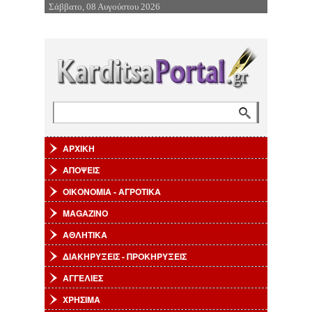
Σάββατο, 08 Αυγούστου 2026
Επιστροφή στην Πλοήγηση
Αναζήτηση
Φόρμα αναζήτησης
ΑΡΧΙΚΗ
ΑΠΟΨΕΙΣ
ΟΙΚΟΝΟΜΙΑ - ΑΓΡΟΤΙΚΑ
MAGAZINO
ΑΘΛΗΤΙΚΑ
ΔΙΑΚΗΡΥΞΕΙΣ - ΠΡΟΚΗΡΥΞΕΙΣ
ΑΓΓΕΛΙΕΣ
ΧΡΗΣΙΜΑ