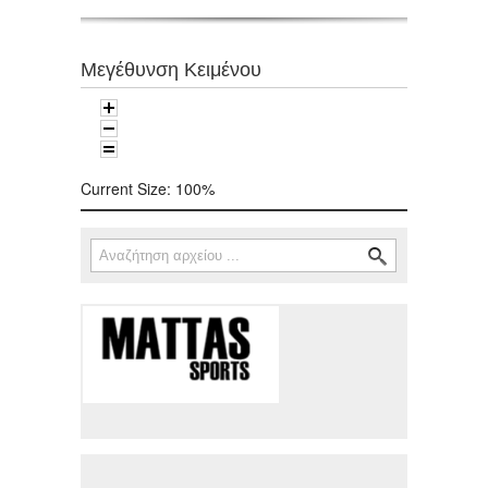
Μεγέθυνση Κειμένου
Current Size:
100%
Αναζήτηση
Φόρμα αναζήτησης